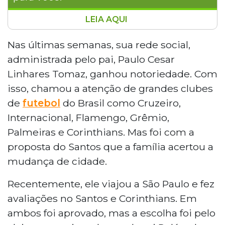
LEIA AQUI
Cauã Henrique Linhares, de 7 anos, mais
conhecido como Cauãzinho, é um jovem
Nas últimas semanas, sua rede social,
jogador de futebol com grande talento
administrada pelo pai, Paulo Cesar
que está se mudando para Santos para
Linhares Tomaz, ganhou notoriedade. Com
jogar no time da Vila Belmiro. A família do
isso, chamou a atenção de grandes clubes
menino, de Campo Grande, MS, recebeu
de
futebol
do Brasil como Cruzeiro,
propostas de grandes clubes brasileiros,
mas escolheu o Santos. Cauãzinho
Internacional, Flamengo, Grêmio,
começou a jogar futebol aos 5 anos e
Palmeiras e Corinthians. Mas foi com a
rapidamente se destacou por sua
proposta do Santos que a família acertou a
habilidade e paixão pelo esporte. O pai de
mudança de cidade.
Cauã, Paulo Cesar, conta que a família
está realizando um sonho e que o
Recentemente, ele viajou a São Paulo e fez
menino está vivendo essa experiência
avaliações no Santos e Corinthians. Em
com alegria e naturalidade. O pequeno
jogador sonha em "driblar e tocar" com a
ambos foi aprovado, mas a escolha foi pelo
camisa do Santos e segue os passos de