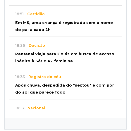
Últimas Notícias
SEXTA, 07 DE AGOSTO
19:37
Cotação
Dólar comercial cai 0,46% e encerra semana
cotado a R$ 5,08
19:18
95º caso