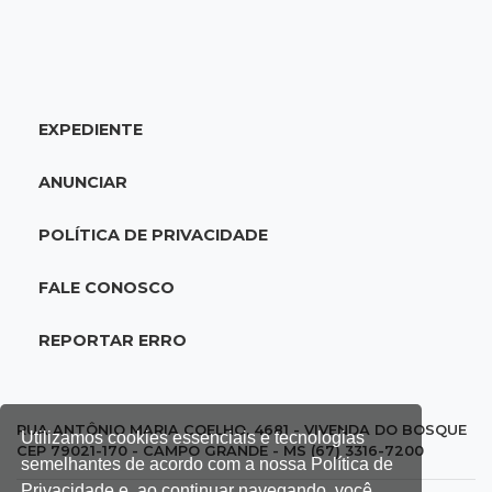
17:58
Redução
+
Notícias
Pantanal reduz desmatamento em 65% e
Redes Sociais
Cerrado tem queda de 11,5%
17:45
Em Corumbá
Ex-vereador preso começa briga durante
banho de sol e leva socos de detento
17:31
Dourados
Vídeo mostra jovem sendo executado com
tiro na cabeça em loja do pai
17:24
Recursos
ASSINE NOSSA NEWSLETTER
Governo libera R$ 433 mil a Deodápolis após
Utilizamos cookies essenciais e tecnologias
temporal de granizo causar estragos
semelhantes de acordo com a nossa Política de
Privacidade e, ao continuar navegando, você