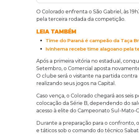
O Comercial enfrenta o São Gabriel nes
pela terceira rodada da Série B do C
O Colorado enfrenta o São Gabriel, às 19
Sete de Setembro, o Colorado busca uma
pela terceira rodada da competição.
na zona de acesso à elite estadual. 
LEIA TAMBÉM
adversário na capital e ajustes do técn
Time do Paraná é campeão da Taça Bra
Setembro, Aquidauanense e União ABC,
Ivinhema recebe time alagoano pela te
Após a primeira vitória no estadual, conq
Setembro, o Comercial aposta novamente 
O clube será o visitante na partida contra
realizando seus jogos na Capital.
Caso vença, o Colorado chegará aos seis 
colocação da Série B, dependendo do sald
acesso à elite do Campeonato Sul-Mato-G
Durante a preparação para o confronto, o e
e táticos sob o comando do técnico Sabat