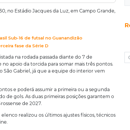
ta segunda-feira, no Estádio Jacques da Luz,
ampeonato Sul-Mato-Grossense. Após vencer o
h30, no Estádio Jacques da Luz, em Campo Grande,
 nova vitória para atingir seis pontos e entrar
R
O time conta com o mando de campo do
ico Sabatine. A rodada teve vitórias de Sete de
sil Sub-16 de futsal no Guanandizão
 mantendo o Misto na liderança provisória.
rceira fase da Série D
uistada na rodada passada diante do 7 de
no apoio da torcida para somar mais três pontos.
 o São Gabriel, já que a equipe do interior vem
pontos e poderá assumir a primeira ou a segunda
o de gols. As duas primeiras posições garantem o
rossense de 2027.
lenco realizou os últimos ajustes físicos, técnicos
ine.