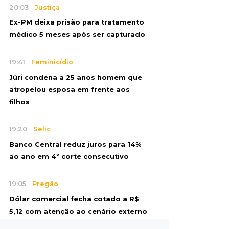
20:03
Justiça
Ex-PM deixa prisão para tratamento
médico 5 meses após ser capturado
19:41
Feminicídio
Júri condena a 25 anos homem que
atropelou esposa em frente aos
filhos
19:20
Selic
Banco Central reduz juros para 14%
ao ano em 4º corte consecutivo
19:05
Pregão
Dólar comercial fecha cotado a R$
5,12 com atenção ao cenário externo