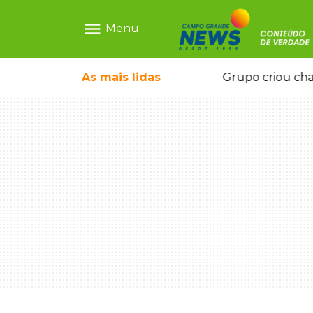
menu
Menu
icape deixou 4 mortos e 8 feridos
As mais
lidas
Grupo criou cha