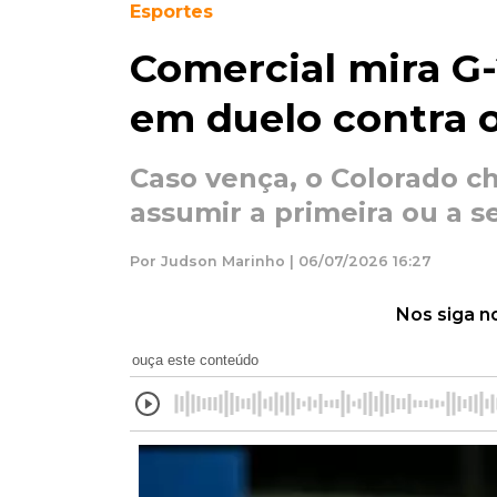
Esportes
Comercial mira G-
em duelo contra o
Caso vença, o Colorado c
assumir a primeira ou a 
Por Judson Marinho | 06/07/2026 16:27
Nos siga n
ouça este conteúdo