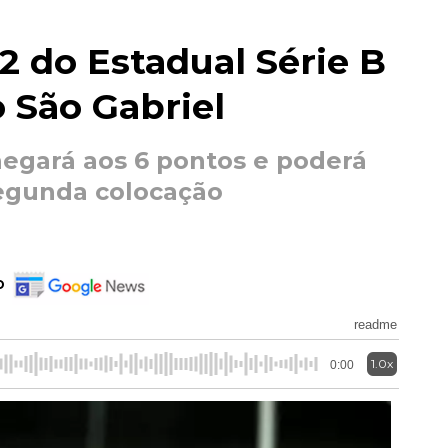
2 do Estadual Série B
 São Gabriel
hegará aos 6 pontos e poderá
segunda colocação
o
readme
1.0x
0:00