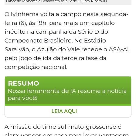
Lance de Ivinhema e Democrata pela Série D (Foto: Ribero Jr)
O Ivinhema volta a campo nesta segunda-
feira (6), às 19h, para mais um capítulo
inédito na campanha da Série D do
Campeonato Brasileiro. No Estádio
Saraivão, o Azulão do Vale recebe o ASA-AL
pelo jogo de ida da terceira fase da
competição nacional.
RESUMO
Nossa ferramenta de IA resume a notícia
para você!
LEIA AQUI
Ivinhema recebe o ASA-AL nesta segunda-feira
(6), às 19h, no Estádio Saraivão, pelo jogo de ida
A missão do time sul-mato-grossense é
da terceira fase da Série D do Campeonato
clara: vencer em casa para levar vantagem