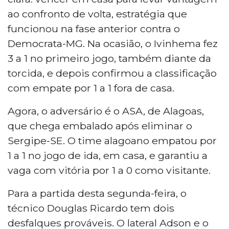
Brasileiro. O time sul-mato-grossense busca
ao confronto de volta, estratégia que
repetir a estratégia da fase anterior, quando
funcionou na fase anterior contra o
venceu o Democrata-MG por 3 a 1 em casa. O
Democrata-MG. Na ocasião, o Ivinhema fez
técnico Douglas Ricardo deve ter os
desfalques do lateral Adson e do meia Alison. A
3 a 1 no primeiro jogo, também diante da
partida terá transmissão pela FFMS TV, no
torcida, e depois confirmou a classificação
YouTube.
com empate por 1 a 1 fora de casa.
Agora, o adversário é o ASA, de Alagoas,
que chega embalado após eliminar o
Sergipe-SE. O time alagoano empatou por
1 a 1 no jogo de ida, em casa, e garantiu a
vaga com vitória por 1 a 0 como visitante.
Para a partida desta segunda-feira, o
técnico Douglas Ricardo tem dois
desfalques prováveis. O lateral Adson e o