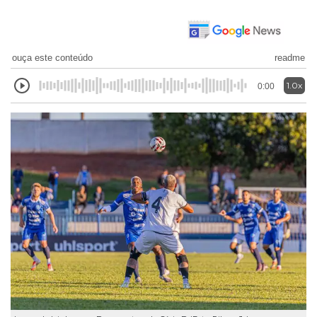
ouça este conteúdo
readme
1.0x
0:00