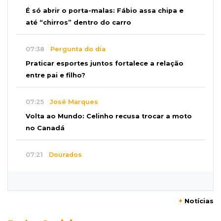
É só abrir o porta-malas: Fábio assa chipa e
até “chirros” dentro do carro
07:38
Pergunta do dia
Praticar esportes juntos fortalece a relação
entre pai e filho?
07:25
José Marques
Volta ao Mundo: Celinho recusa trocar a moto
no Canadá
07:21
Dourados
Mulher perde R$ 18,5 mil em golpe durante
compra de carro
+
Notícias
07:19
Movimento