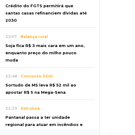
Crédito do FGTS permitirá que
santas casas refinanciem dívidas até
2030
23:07
Balança rural
Soja fica R$ 3 mais cara em um ano,
enquanto preço do milho pouco
muda
22:48
Concurso 3.041
Sortudo de MS leva R$ 52 mil ao
apostar R$ 5 na Mega-Sena
22:29
Estrutura
Pantanal passa a ter unidade
regional para atuar em incêndios e
desmate