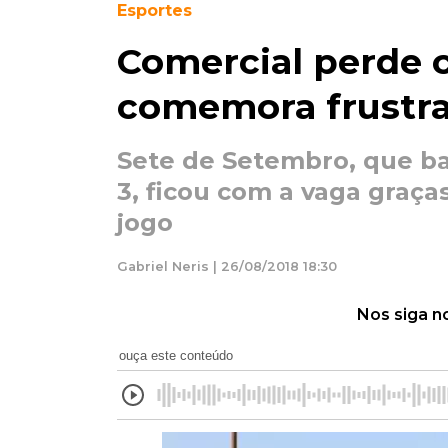
Esportes
Comercial perde c
comemora frustra
Sete de Setembro, que b
3, ficou com a vaga graça
jogo
Gabriel Neris | 26/08/2018 18:30
Nos siga n
ouça este conteúdo