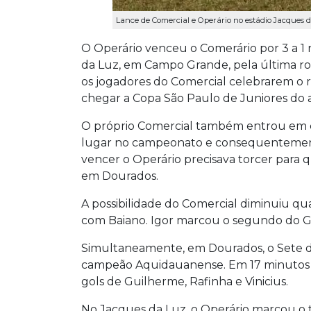
Lance de Comercial e Operário no estádio Jacques
O Operário venceu o
Comerário
por 3 a 1
da Luz, em Campo Grande, pela última r
os jogadores do Comercial celebrarem o re
chegar a Copa São Paulo de Juniores do
O próprio Comercial também entrou em 
lugar no campeonato e consequentemente 
vencer o Operário precisava torcer para
em Dourados.
A possibilidade do Comercial diminuiu qu
com Baiano. Igor marcou o segundo do Ga
Simultaneamente, em Dourados, o Sete de
campeão Aquidauanense. Em 17 minutos de
gols de Guilherme, Rafinha e Vinicius.
No Jacques da Luz, o Operário marcou o 