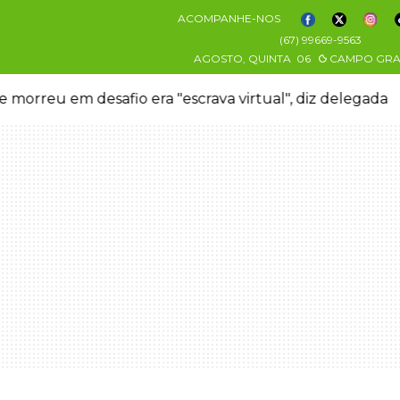
ACOMPANHE-NOS
(67) 99669-9563
AGOSTO, QUINTA
06
CAMPO GR
 morreu em desafio era "escrava virtual", diz delegada