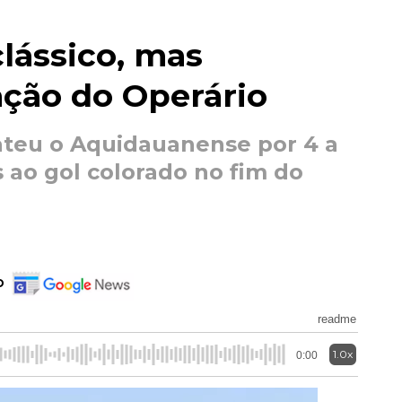
lássico, mas
ção do Operário
ateu o Aquidauanense por 4 a
s ao gol colorado no fim do
o
readme
1.0x
0:00