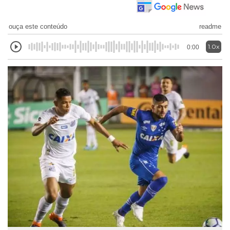
ouça este conteúdo
readme
1.0x
0:00