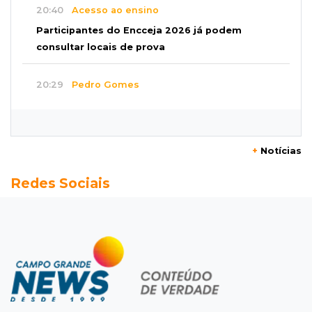
20:40
Acesso ao ensino
Participantes do Encceja 2026 já podem
consultar locais de prova
20:29
Pedro Gomes
Jovem morre baleado e suspeita envolve
disputa entre facções rivais
+
Notícias
20:01
Futebol feminino
Redes Sociais
Pantanal treina em Goiânia antes de jogo que
vale acesso inédito à Série A2
19:44
Campeonato Brasileiro
Remo busca empate com Atlético-MG e segue
na zona de rebaixamento
19:27
Caso Ayla