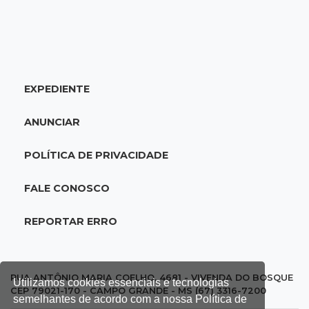
07:18
Tempo
Iguatemi amanhece sob chuva e segue em
alerta para ventos de até 100 km/h
EXPEDIENTE
07:06
Garimpo solidário
Sapatos de marca e tamanco de Scheila
ANUNCIAR
Carvalho viram achados em Bazar de Cincão
POLÍTICA DE PRIVACIDADE
07:05
De improviso à tradição
Cinco famílias iniciaram festa que celebra
FALE CONOSCO
raízes bolivianas
REPORTAR ERRO
07:00
Post Patrocinado
Indústria da construção impulsiona MS e abre
espaço para mulheres
RUA ANTÔNIO MARIA COELHO, 4681 - VIVENDA DO BOSQUE
Utilizamos cookies essenciais e tecnologias
CEP 79021-170 - CAMPO GRANDE - MS (67) 3316-7200
semelhantes de acordo com a nossa Política de