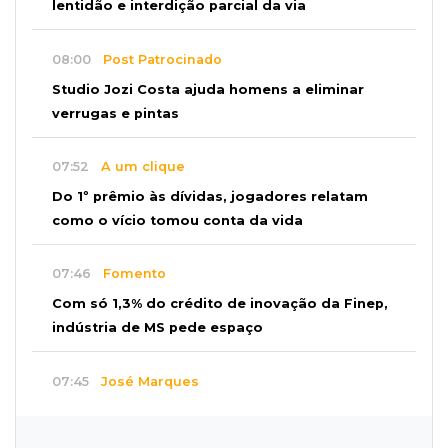
lentidão e interdição parcial da via
08:00
Post Patrocinado
Studio Jozi Costa ajuda homens a eliminar
verrugas e pintas
07:52
A um clique
Do 1º prêmio às dívidas, jogadores relatam
como o vício tomou conta da vida
07:46
Fomento
Com só 1,3% do crédito de inovação da Finep,
indústria de MS pede espaço
07:45
José Marques
TÁON: Materne reúne ciência, acolhimento e
famílias