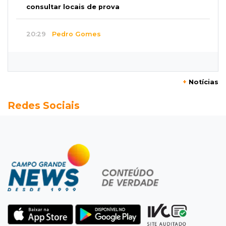
consultar locais de prova
20:29
Pedro Gomes
Jovem morre baleado e suspeita envolve
disputa entre facções rivais
+
Notícias
20:01
Futebol feminino
Redes Sociais
Pantanal treina em Goiânia antes de jogo que
vale acesso inédito à Série A2
19:44
Campeonato Brasileiro
Remo busca empate com Atlético-MG e segue
na zona de rebaixamento
19:27
Caso Ayla
Defesa diz que preso suspeito de sequestro
só emprestou casa a conhecido