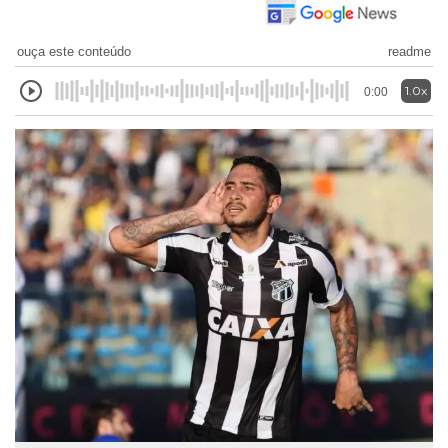
ouça este conteúdo
readme
1.0x
0:00