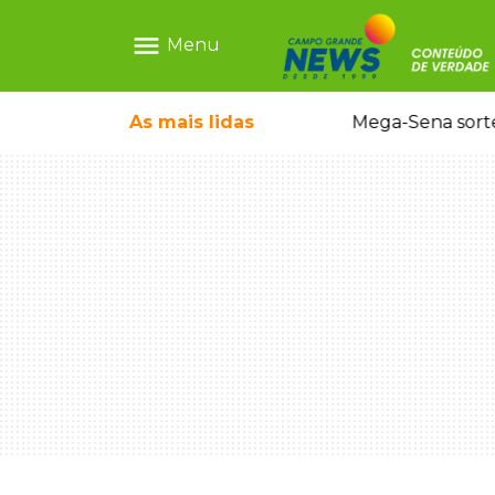
menu
Menu
o em sequestro de bebê na Capital
As mais
lidas
Mega-Sena sort