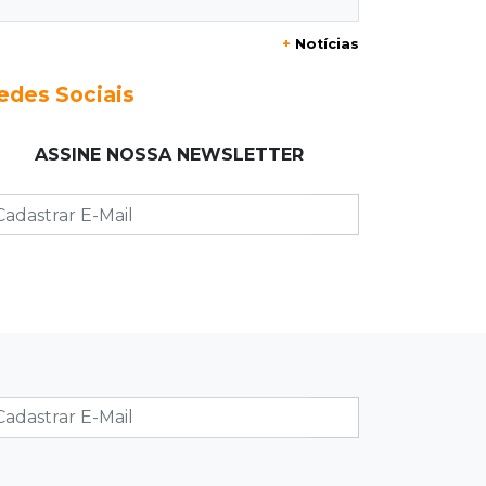
20:29
Pedro Gomes
+
Notícias
Jovem morre baleado e suspeita
envolve disputa entre facções rivais
edes Sociais
20:01
Futebol feminino
ASSINE NOSSA NEWSLETTER
Pantanal treina em Goiânia antes de
jogo que vale acesso inédito à Série
A2
19:44
Campeonato Brasileiro
Remo busca empate com Atlético-MG
e segue na zona de rebaixamento
19:27
Caso Ayla
Defesa diz que preso suspeito de
sequestro só emprestou casa a
conhecido