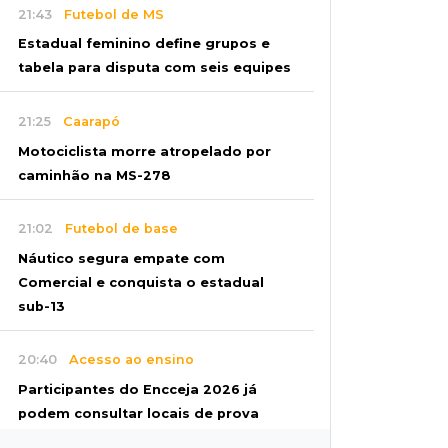
21:43
Futebol de MS
Estadual feminino define grupos e
tabela para disputa com seis equipes
21:25
Caarapó
Motociclista morre atropelado por
caminhão na MS-278
21:02
Futebol de base
Náutico segura empate com
Comercial e conquista o estadual
sub-13
20:40
Acesso ao ensino
Participantes do Encceja 2026 já
podem consultar locais de prova