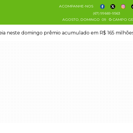
ACOMPANHE-NOS
(67) 99669-9563
AGOSTO, DOMINGO
09
CAMPO G
eia neste domingo prêmio acumulado em R$ 165 milhõe