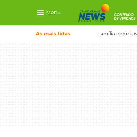
menu
Menu
o pai e morre a caminho do hospital
As mais
lidas
Família pede ju