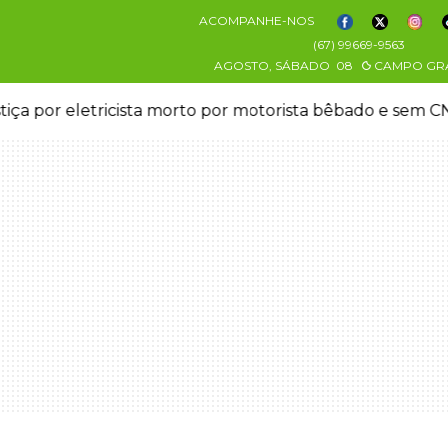
ACOMPANHE-NOS
(67) 99669-9563
AGOSTO, SÁBADO
08
CAMPO GR
stiça por eletricista morto por motorista bêbado e sem 