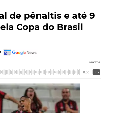
al de pênaltis e até 9
ela Copa do Brasil
o
readme
1.0x
0:00