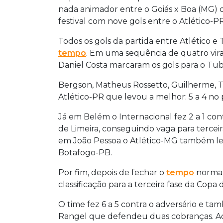
nada animador entre o Goiás x Boa (MG) 
festival com nove gols entre o Atlético-P
Todos os gols da partida entre Atlético 
tempo
. Em uma sequência de quatro vira
Daniel Costa marcaram os gols para o Tub
Bergson, Matheus Rossetto, Guilherme, 
Atlético-PR que levou a melhor: 5 a 4 no 
Já em Belém o Internacional fez 2 a 1 con
de Limeira, conseguindo vaga para terceira
em João Pessoa o Atlético-MG também le
Botafogo-PB.
Por fim, depois de fechar o
tempo
normal
classificação para a terceira fase da Copa 
O time fez 6 a 5 contra o adversário e t
Rangel que defendeu duas cobranças. Ao 