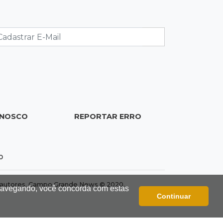
19:37
Cotação
Dólar comercial cai 0,46% e encerra
semana cotado a R$ 5,08
19:18
95º caso
Foragido que se passava por pastor
morre após reagir à abordagem
ONOSCO
REPORTAR ERRO
policial
18:51
Certidão
0
Em MS, uma criança é registrada sem
o nome do pai a cada 2h
dos autores. Campo Grande News © 2020.
 navegando, você concorda com estas
Continuar
18:36
Decisão
Pantanal viaja para Goiás em busca