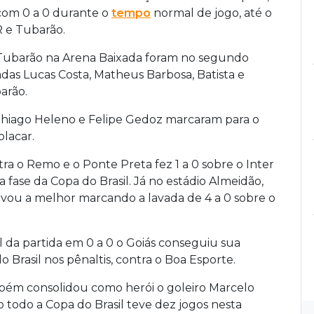
com 0 a 0 durante o
tempo
normal de jogo, até o
R e Tubarão.
e Tubarão na Arena Baixada foram no segundo
das Lucas Costa, Matheus Barbosa, Batista e
arão.
Thiago Heleno e Felipe Gedoz marcaram para o
placar.
tra o Remo e o Ponte Preta fez 1 a 0 sobre o Inter
 fase da Copa do Brasil. Já no estádio Almeidão,
vou a melhor marcando a lavada de 4 a 0 sobre o
 da partida em 0 a 0 o Goiás conseguiu sua
do Brasil nos pênaltis, contra o Boa Esporte.
ambém consolidou como herói o goleiro Marcelo
todo a Copa do Brasil teve dez jogos nesta