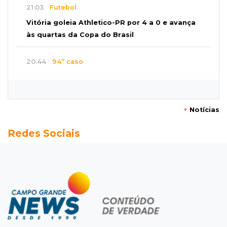
21:03
Futebol
Vitória goleia Athletico-PR por 4 a 0 e avança
às quartas da Copa do Brasil
20:44
94º caso
Foragido por roubo morre baleado em
confronto com policiais militares
+
Notícias
20:25
Sorte
Redes Sociais
Veja as dezenas de hoje na Mega-Sena, Quina,
Timemania e mais
20:06
Balcão de empregos
Semana termina com 913 vagas de trabalho
abertas em 114 funções
19:47
Festival do Sobá