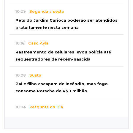
10:29
Segunda a sexta
Pets do Jardim Carioca poderão ser atendidos
gratuitamente nesta semana
10:18
Caso Ayla
Rastreamento de celulares levou polícia até
sequestradores de recém-nascida
10:08
Susto
Pai e filho escapam de incêndio, mas fogo
consome Porsche de R$ 1 milhão
10:04
Pergunta do Dia
Tradicional churrasco com a família ainda
cabe no seu orçamento?