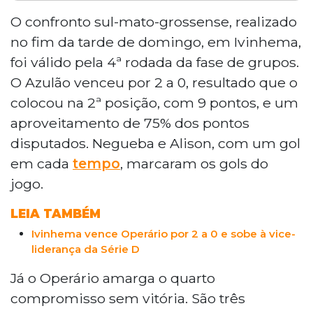
Ivinhema venceu o Operário por 2 a 0, no
domingo, pela quarta rodada do Grupo 11
O confronto sul-mato-grossense, realizado
do Campeonato Brasileiro da Série D. O
no fim da tarde de domingo, em Ivinhema,
resultado levou o Azulão à segunda
foi válido pela 4ª rodada da fase de grupos.
posição, com nove pontos. O Operário,
O Azulão venceu por 2 a 0, resultado que o
sem vencer há quatro jogos, caiu para o
colocou na 2ª posição, com 9 pontos, e um
quinto lugar, com apenas três pontos. Na
próxima rodada, o Operário visita o
aproveitamento de 75% dos pontos
Uberlândia e o Ivinhema enfrenta o
disputados. Negueba e Alison, com um gol
Abecat, ambos no sábado, às 16h.
em cada
tempo
, marcaram os gols do
jogo.
LEIA TAMBÉM
Ivinhema vence Operário por 2 a 0 e sobe à vice-
liderança da Série D
Já o Operário amarga o quarto
compromisso sem vitória. São três