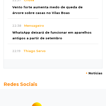
22:57
Chuva
Vento forte aumenta medo de queda de
árvore sobre casas no Vilas Boas
22:38
Mensageiro
WhatsApp deixará de funcionar em aparelhos
antigos a partir de setembro
22:19
Thiago Servo
Sertanejo desiste de ação de R$ 12 milhões
por pagar pensão sem ser pai
+
Notícias
21:50
Balcão de empregos
Redes Sociais
Semana vai começar com 909 novas
oportunidades de trabalho em 114 funções
21:31
Flagrante