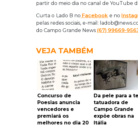
partir do meio dia no canal de YouTube da
Curta o Lado B no
Facebook
e no
Insta
pelas redes sociais, e-mail: ladob@news.
do Campo Grande News
(67) 99669-956
VEJA TAMBÉM
Concurso de
Da pele para a te
Poesias anuncia
tatuadora de
vencedores e
Campo Grande
premiará os
expõe obras na
melhores no dia 20
Itália