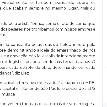
 virtualmente e também pensando sobre os
 e que acabam sempre no mesmo lugar, mais ou
olhido pela artista “brinca como o fato de como que
r dos pesares nós trombamos com nossos amores e
nta.
ografia constante pelas ruas do Pelourinho e pela
mpre demonstrando a ideia do emaranhado de nós
que a gravação não foi escolhida intencionalmente
 de logística acabou sendo nas terras baianas. O
 para cada estrofe da obra, desenhando em cada
ança”, diz Llez.
 musical alternativa do estado, flutuando no MPB.
a capital e interior de São Paulo, e possui dois EPS
e música.
sponível em todas as plataformas de streaming e a