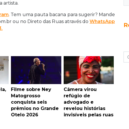
 artista.
gram
. Tem uma pauta bacana para sugerir? Mande
com.br ou no Direto das Ruas através do
WhatsApp
R
3.
la,
Filme sobre Ney
Câmera virou
Matogrosso
refúgio de
conquista seis
advogado e
prêmios no Grande
revelou histórias
Otelo 2026
invisíveis pelas ruas