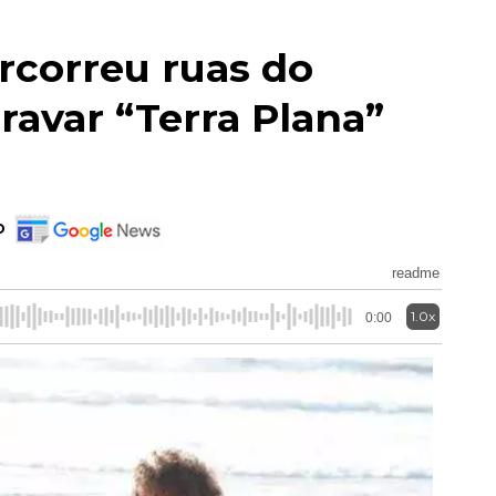
rcorreu ruas do
ravar “Terra Plana”
o
readme
1.0x
0:00