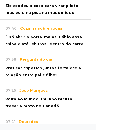
Ele vendeu a casa para virar piloto,
mas pulo na piscina mudou tudo
07:46
Cozinha sobre rodas
É só abrir o porta-malas: Fábio assa
chipa e até “chirros” dentro do carro
07:38
Pergunta do dia
Praticar esportes juntos fortalece a
relação entre pai e filho?
07:25
José Marques
Volta ao Mundo: Celinho recusa
trocar a moto no Canadá
07:21
Dourados