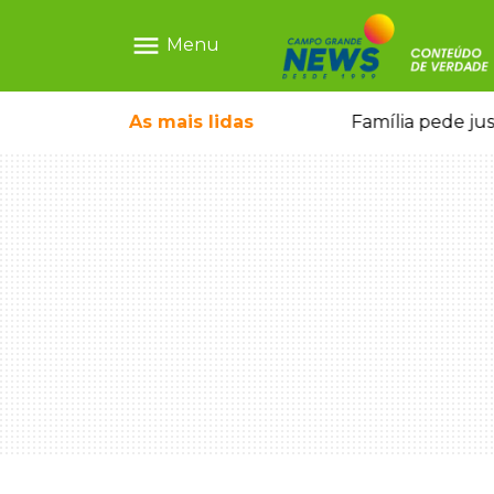
menu
Menu
ia ligada a laboratório ilegal
As mais
lidas
Família pede ju