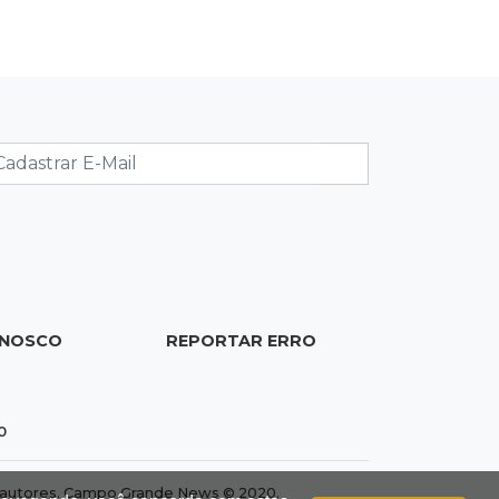
23:54
Redução
Pantanal reduz desmatamento em
65% e Cerrado tem queda de 11,5%
23:35
Futebol de MS
Federação convoca clubes para
definir formato e regras da Copa MS
2026
23:16
Dourados
Biz usada na execução de jovem é
abandonada em área de mata
ONOSCO
REPORTAR ERRO
22:57
Chuva
Vento forte aumenta medo de queda
0
de árvore sobre casas no Vilas Boas
dos autores. Campo Grande News © 2020.