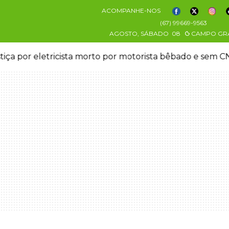
ACOMPANHE-NOS
(67) 99669-9563
AGOSTO, SÁBADO
08
CAMPO GR
stiça por eletricista morto por motorista bêbado e sem 