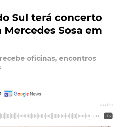
do Sul terá concerto
 Mercedes Sosa em
ecebe oficinas, encontros
s
o
readme
1.0x
0:00