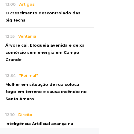
13:00
Artigos
O crescimento descontrolado das
big techs
12:55
Ventania
Árvore cai, bloqueia avenida e deixa
comércio sem energia em Campo
Grande
12:34
"Foi mal"
Mulher em situação de rua coloca
fogo em terreno e causa incêndio no
Santo Amaro
12:10
Direito
Inteligência Artificial avança na
advocacia e encurta tarefas