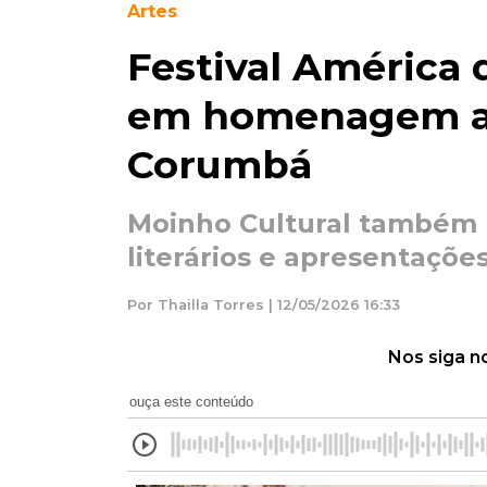
Artes
Festival América 
em homenagem a
Corumbá
Moinho Cultural também r
literários e apresentaçõe
Por Thailla Torres | 12/05/2026 16:33
Nos siga n
ouça este conteúdo