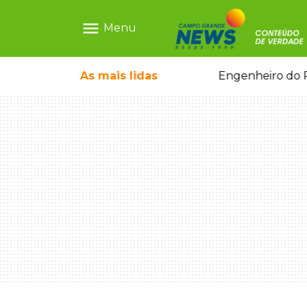
menu
Menu
 de mulher dentro do quarto
As mais
lidas
Engenheiro do P