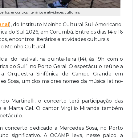
ertos, encontros literários e atividades culturais
anal
), do Instituto Moinho Cultural Sul-Americano,
ica do Sul 2026, em Corumbá. Entre os dias 14 e 16
s, encontros literários e atividades culturais
do Moinho Cultural.
al do festival, na quinta-feira (14), às 19h, com o
ica do Sul”, no Porto Geral. O espetáculo reúne a
a Orquestra Sinfônica de Campo Grande em
s Sosa, um dos maiores nomes da música latino-
o Martinelli, o concerto terá participação das
la e Marta Cel. O cantor Virgílio Miranda também
petáculo.
um concerto dedicado a Mercedes Sosa, no Porto
o significativo. A OCAMP leva, nesse palco, a