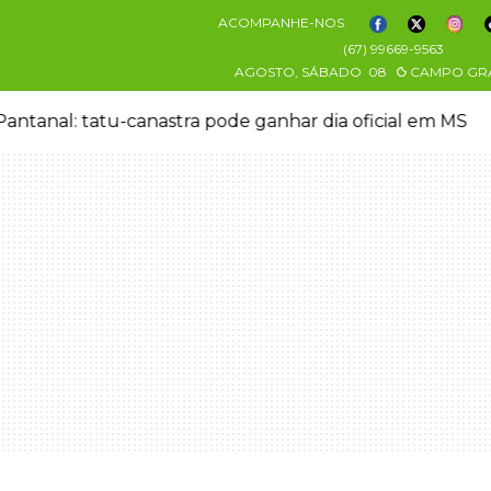
ACOMPANHE-NOS
(67) 99669-9563
AGOSTO, SÁBADO
08
CAMPO GR
antanal: tatu-canastra pode ganhar dia oficial em MS