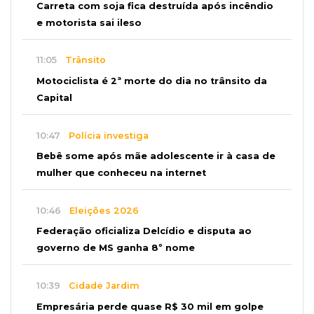
Carreta com soja fica destruída após incêndio
e motorista sai ileso
11:05
Trânsito
Motociclista é 2ª morte do dia no trânsito da
Capital
10:47
Polícia investiga
Bebê some após mãe adolescente ir à casa de
mulher que conheceu na internet
10:46
Eleições 2026
Federação oficializa Delcídio e disputa ao
governo de MS ganha 8º nome
10:39
Cidade Jardim
Empresária perde quase R$ 30 mil em golpe