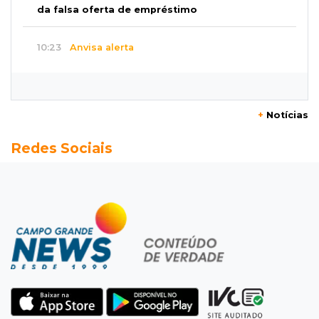
da falsa oferta de empréstimo
10:23
Anvisa alerta
Uso de testosterona sem indicação pode
causar acne e problemas no coração
+
Notícias
10:18
Comércio exterior
Redes Sociais
Superávit comercial de MS cresce 17,8% com
alta das exportações
10:13
Arte com a escrita
Concurso de Poesias anuncia vencedores e
premiará os melhores no dia 20
10:09
Corumbá
Com canal travado e via inundada,
comunidade volta a ficar isolada no Pantanal