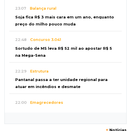
23:07
Balança rural
Soja fica R$ 3 mais cara em um ano, enquanto
preço do milho pouco muda
22:48
Concurso 3.041
Sortudo de MS leva R$ 52 mil ao apostar R$ 5
na Mega-Sena
22:29
Estrutura
Pantanal passa a ter unidade regional para
atuar em incêndios e desmate
22:00
Emagrecedores
MS lidera procura digital por canetas
paraguaias sem registro
+
Notícias