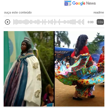
ouça este conteúdo
readme
1.0x
0:00