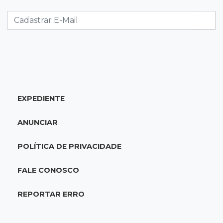
antes de bebê desaparecer
11:28
Audiência de custódia
Juiz manda soltar motorista bêbado envolvido
em acidente que matou eletricista
11:19
Successione
EXPEDIENTE
Preso há quase 1 semana, ex-deputado Neno
Razuk tenta liberdade no STJ
ANUNCIAR
11:07
Novo cenário
POLÍTICA DE PRIVACIDADE
Acrissul atribui queda do rebanho em MS a
ciclo pecuário e uso da terra
FALE CONOSCO
11:00
Let it Rip
REPORTAR ERRO
Esquece de farmar aura: campeonato de
Beyblade agita Campo Grande