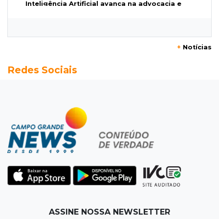
Inteligência Artificial avança na advocacia e
encurta tarefas administrativas
12:08
Decisão judicial
+
Notícias
Justiça manda tirar canil e proíbe treino do
Redes Sociais
Choque ao lado de condomínio
11:56
Esquecidos
Primeiro corpo do “cemitério de Nando”
nunca teve nome
11:48
Nova Alvorada do Sul
Vereadora é acusada de insinuar em vídeo
que prefeito agride mulheres
11:31
Paradeiro incerto
ASSINE NOSSA NEWSLETTER
Mãe narra emboscada e diz ter sido amarrada