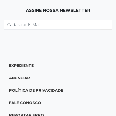
07:00
Agendão
ASSINE NOSSA NEWSLETTER
Domingo é dia de Festival do Sobá e feiras em
homenagem aos pais
SÁBADO, 08 DE AGOSTO
22:04
Resumão
Fluminense segura Botafogo no clássico e
Coritiba bate a Chapecoense
EXPEDIENTE
21:43
Futebol de MS
Estadual feminino define grupos e tabela para
ANUNCIAR
disputa com seis equipes
POLÍTICA DE PRIVACIDADE
21:25
Caarapó
Motociclista morre atropelado por caminhão
FALE CONOSCO
na MS-278
REPORTAR ERRO