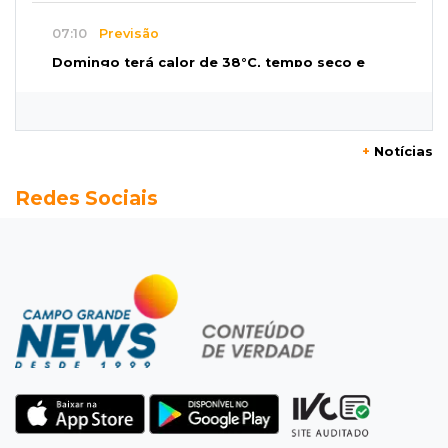
07:10
Previsão
Domingo terá calor de 38°C, tempo seco e
chance de chuva em MS
07:10
Amor que acolhe
+
Notícias
Eles cancelaram viagem à Europa porque o
Redes Sociais
sonho de ser pais chegou
07:03
Centro
Briga em bar na 14 termina com rapaz de 21
anos morto a facada
07:01
Editorial
Planos de Riedel e Fábio multiplicam
promessas, mas deixam a conta para depois