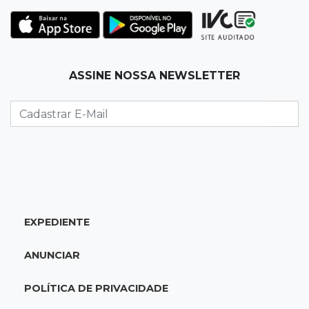
Com empréstimo bilionário, MS planeja mais
que dobrar malha asfaltada até 2031
17:54
Promessa em ascensão
ASSINE NOSSA NEWSLETTER
Campeã nacional, atleta de MS representará o
Brasil no Pan-Americano de judô
17:46
Danos morais
Grávida acha barata em hambúrguer e
restaurante terá de pagar R$ 6 mil
EXPEDIENTE
17:32
Veja os horários
Velório de Luis Pedro Scalise será no Rubens
ANUNCIAR
Gil de Camillo nesta sexta-feira
POLÍTICA DE PRIVACIDADE
17:25
Operação Lívia