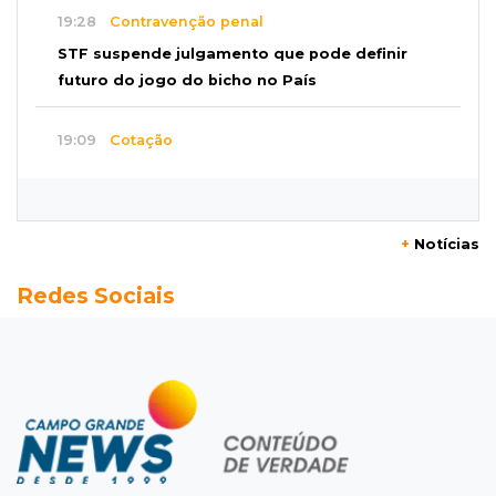
19:28
Contravenção penal
STF suspende julgamento que pode definir
futuro do jogo do bicho no País
19:09
Cotação
Dólar fecha em queda a R$ 5,10 após taxa de
juros cair para 14%
+
Notícias
18:44
Cidades
Redes Sociais
Taxa de homicídios cai na fronteira, assim
como as de estupros e roubos
18:21
Localização
Prefeitura prevê R$ 297 mil para instalar 2,5
mil placas de ruas da Capital
18:03
Mais 3,8 mil km