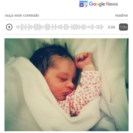
ouça este conteúdo
readme
1.0x
0:00