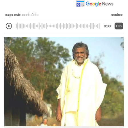
ouça este conteúdo
readme
1.0x
0:00