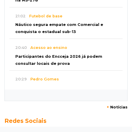
na MS-278
21:02
Futebol de base
Náutico segura empate com Comercial e
conquista o estadual sub-13
20:40
Acesso ao ensino
Participantes do Encceja 2026 já podem
consultar locais de prova
20:29
Pedro Gomes
Jovem morre baleado e suspeita envolve
disputa entre facções rivais
+
Notícias
20:01
Futebol feminino
Redes Sociais
Pantanal treina em Goiânia antes de jogo que
vale acesso inédito à Série A2