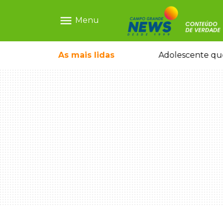
menu
Menu
durante temporal no interior
As mais
lidas
Adolescente que