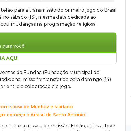
telão para a transmissão do primeiro jogo do Brasil
á no sábado (13), mesma data dedicada ao
cou mudanças na programação religiosa.
 para você!
IA AQUI
rande terá telão para a transmissão do jogo do
a 13 de junho. A data coincide com a festa do
eventos da Fundac (Fundação Municipal de
tônio a transferir a missa e a procissão para o
radicional missa foi transferida para domingo (14)
quinta-feira (11) na Praça do Rádio, contará com
her entre a celebração e o jogo.
 de duplas sertanejas.
e com show de Munhoz e Mariano
go: começa o Arraial de Santo Antônio
contece a missa e a procissão. Então, até isso teve