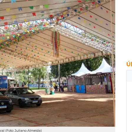
Ú
al (Foto: Juliano Almeida)