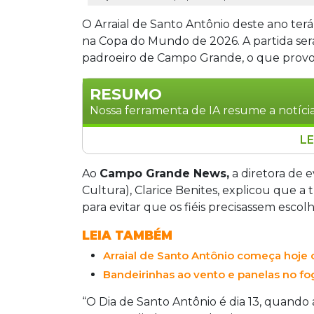
O Arraial de Santo Antônio deste ano terá 
na Copa do Mundo de 2026. A partida ser
padroeiro de Campo Grande, o que provo
RESUMO
Nossa ferramenta de IA resume a notícia
LE
O Arraial de Santo Antônio de Campo G
Brasil na Copa do Mundo de 2026, no di
Ao
Campo Grande News,
a diretora de 
padroeiro, o que levou a Igreja Santo An
Cultura), Clarice Benites, explicou que a t
domingo, dia 14. O evento, que abre na 
para evitar que os fiéis precisassem escol
28 barracas de comidas típicas e shows
LEIA TAMBÉM
Arraial de Santo Antônio começa hoj
Bandeirinhas ao vento e panelas no fo
“O Dia de Santo Antônio é dia 13, quando a