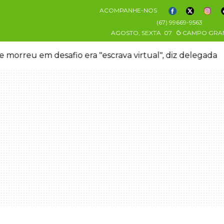
ACOMPANHE-NOS
(67) 99669-9563
AGOSTO, SEXTA
07
CAMPO GRA
 morreu em desafio era "escrava virtual", diz delegada