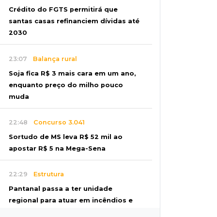
Crédito do FGTS permitirá que
santas casas refinanciem dívidas até
2030
23:07
Balança rural
Soja fica R$ 3 mais cara em um ano,
enquanto preço do milho pouco
muda
22:48
Concurso 3.041
Sortudo de MS leva R$ 52 mil ao
apostar R$ 5 na Mega-Sena
22:29
Estrutura
Pantanal passa a ter unidade
regional para atuar em incêndios e
desmate