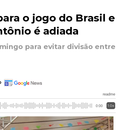
para o jogo do Brasil e
tônio é adiada
mingo para evitar divisão entre
o
readme
1.0x
0:00