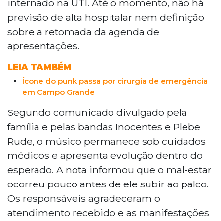
sendo prontamente atendido e
internado na UTI. Até o momento, não há
encaminhado ao hospital. Figura central
previsão de alta hospitalar nem definição
do punk rock brasileiro desde os anos
sobre a retomada da agenda de
1970, Clemente é fundador da banda
apresentações.
Inocentes e integra a Plebe Rude desde
2004. O músico também teve carreira
LEIA TAMBÉM
relevante na mídia, dirigindo programas
Ícone do punk passa por cirurgia de emergência
na TV Cultura e atualmente comanda o
em Campo Grande
programa Filhos da Pátria na rádio Kiss
FM.
Segundo comunicado divulgado pela
família e pelas bandas Inocentes e Plebe
Rude, o músico permanece sob cuidados
médicos e apresenta evolução dentro do
esperado. A nota informou que o mal-estar
ocorreu pouco antes de ele subir ao palco.
Os responsáveis agradeceram o
atendimento recebido e as manifestações