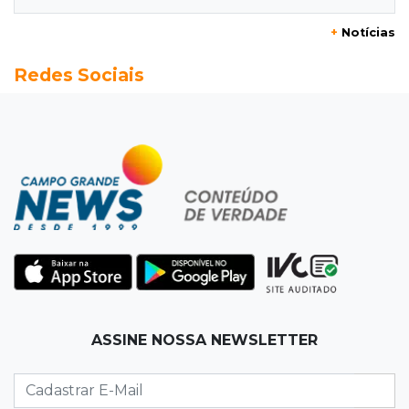
07:58
Túnel do tempo
+
Notícias
Fonte gigante fez supermercado em 1973 virar
Redes Sociais
passeio campo-grandense
07:49
Copa Pelezinho
Torneio de futsal abre 34ª edição com quatro
jogos neste sábado
07:48
Pele Vermelha, Corona, Valley...
Muita gente já passou a madrugada dentro da
imaginação de Scalise
07:45
José Marques
ASSINE NOSSA NEWSLETTER
Agosto no Bosque reúne esporte, cultura e
prêmios