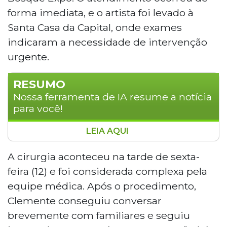
forma imediata, e o artista foi levado à
Santa Casa da Capital, onde exames
indicaram a necessidade de intervenção
urgente.
RESUMO
Nossa ferramenta de IA resume a notícia
para você!
LEIA AQUI
O músico Clemente Nascimento, de 62
anos, foi desentubado e apresenta
A cirurgia aconteceu na tarde de sexta-
quadro estável após cirurgia cardíaca de
feira (12) e foi considerada complexa pela
emergência realizada na Santa Casa de
equipe médica. Após o procedimento,
Campo Grande. O artista passou mal
Clemente conseguiu conversar
momentos antes de um show no
brevemente com familiares e seguiu
Araunafest, na noite de quinta-feira,