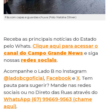
Fãs com capas e guardas-chuva (Foto: Natália Olliver)
Receba as principais notícias do Estado
pelo Whats.
Clique aqui para acessar o
canal do Campo Grande News
e siga
nossas
redes sociais
.
Acompanhe o Lado B no Instagram
@ladobcgoficial
,
Facebook
e
X
. Tem
pauta para sugerir? Mande nas redes
sociais ou no Direto das Ruas através do
WhatsApp (67) 99669-9563 (chame
aqui)
.