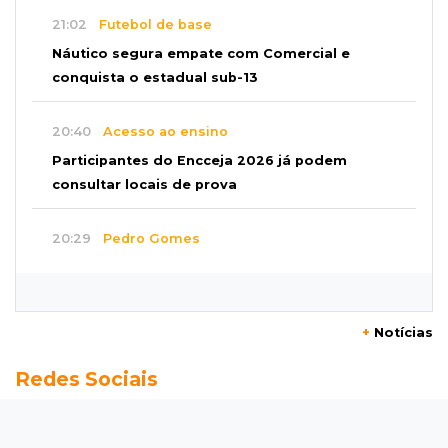
21:02
Futebol de base
Náutico segura empate com Comercial e
conquista o estadual sub-13
20:40
Acesso ao ensino
Participantes do Encceja 2026 já podem
consultar locais de prova
20:29
Pedro Gomes
Jovem morre baleado e suspeita envolve
disputa entre facções rivais
+
Notícias
20:01
Futebol feminino
Redes Sociais
Pantanal treina em Goiânia antes de jogo que
vale acesso inédito à Série A2