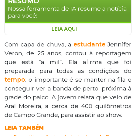
RESUMO
Nossa ferramenta de IA resume a notícia
para você!
LEIA AQUI
Fãs do Guns N' Roses enfrentam chuva e
calor em Campo Grande enquanto
Com capa de chuva, a
estudante
Jennifer
aguardam a abertura dos portões do
Veron, de 25 anos, contou à reportagem
Autódromo Internacional. Com guarda-
que está “a mil”. Ela afirma que foi
chuvas e capas, centenas de pessoas
preparada para todas as condições do
resistem à instabilidade climática prevista
tempo
: o importante é se manter na fila e
pelo Cemtec. A estudante Jennifer Veron,
de 25 anos, veio de Aral Moreira, a 400
conseguir ver a banda de perto, próxima à
km, determinada a ficar perto do palco.
grade do palco. A jovem relata que veio de
Os termômetros marcam 28,2°C e
Aral Moreira, a cerca de 400 quilômetros
umidade de 60%, segundo o Inmet.
de Campo Grande, para assistir ao show.
LEIA TAMBÉM