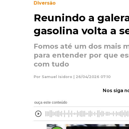
Diversão
Reunindo a galera
gasolina volta a s
Fomos até um dos mais 
para entender por que es
com tudo
Por Samuel Isidoro | 26/04/2026 07:10
Nos siga n
ouça este conteúdo