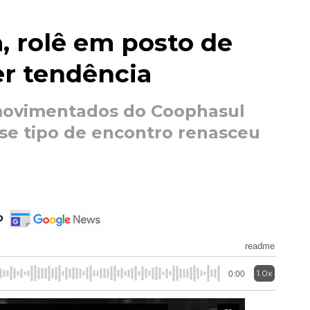
, rolê em posto de
er tendência
movimentados do Coophasul
se tipo de encontro renasceu
o
readme
1.0x
0:00