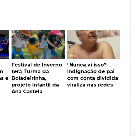
.
Festival de Inverno
“Nunca vi isso”:
om
terá Turma da
indignação de pai
as e
Boiadeirinha,
com conta dividida
projeto infantil da
viraliza nas redes
Ana Castela