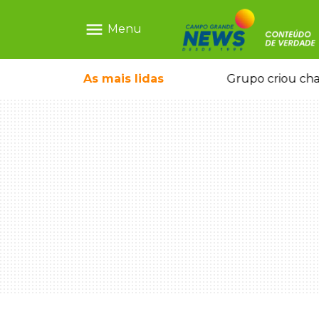
menu
Menu
icape deixou 4 mortos e 8 feridos
As mais
lidas
Grupo criou cha