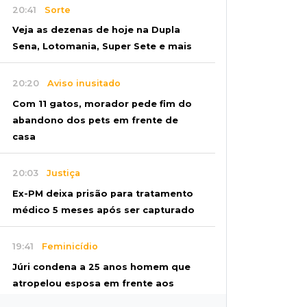
20:41
Sorte
Veja as dezenas de hoje na Dupla
Sena, Lotomania, Super Sete e mais
20:20
Aviso inusitado
Com 11 gatos, morador pede fim do
abandono dos pets em frente de
casa
20:03
Justiça
Ex-PM deixa prisão para tratamento
médico 5 meses após ser capturado
19:41
Feminicídio
Júri condena a 25 anos homem que
atropelou esposa em frente aos
filhos