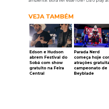
ambiente. Bora ver esse rolê? Dá o play aí
VEJA TAMBÉM
Edson e Hudson
Parada Nerd
abrem Festival do
começa hoje c
Sobá com show
atrações gratuit
gratuito na Feira
campeonato de
Central
Beyblade