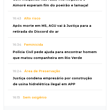
Aimoré esperam fim do poeirão e lamaçal
16:43
Alto risco
Após morte em MS, AGU vai à Justiça para a
retirada do Discord do ar
16:34
Feminicida
Polícia Civil pede ajuda para encontrar homem
que matou companheira em Rio Verde
16:24
Área de Preservação
Justiça condena empresário por construção
de usina hidrelétrica ilegal em APP
16:15
Sem oxigênio
Trabalhadores passam mal dentro de caixa-