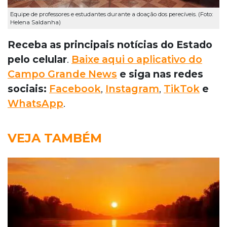
Equipe de professores e estudantes durante a doação dos perecíveis. (Foto:
Helena Saldanha)
Receba as principais notícias do Estado
pelo celular
.
Baixe aqui o aplicativo do
Campo Grande News
e siga nas redes
sociais:
Facebook
,
Instagram
,
TikTok
e
WhatsApp
.
VEJA TAMBÉM