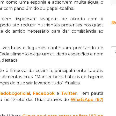
nam como uma esponja e absorvem muita água, o
mpar com pano úmido ou papel-toalha.
também dispensam lavagem, de acordo com o
R
ca pode até reduzir nutrientes presentes nos grãos
e do amido necessário para dar consistência ao
s, verduras e legumes continuam precisando de
“Cada alimento exige um cuidado específico e nem
, destaca.
o à limpeza da cozinha, principalmente tábuas,
e alimentos crus. “Manter bons hábitos de higiene
ças do que sair lavando tudo”, finaliza.
adobcgoficial
,
Facebook
e
Twitter
. Tem pauta
ou no Direto das Ruas através do
WhatsApp
(67)