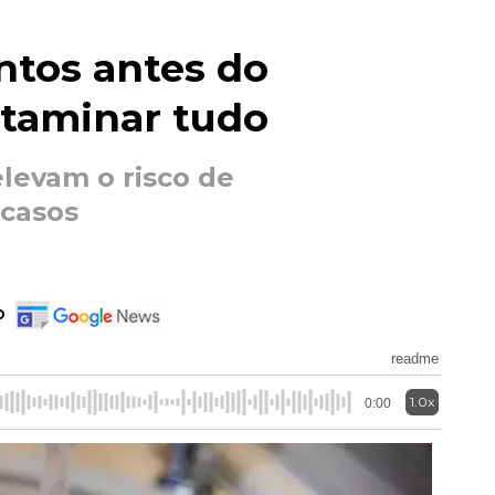
ntos antes do
taminar tudo
elevam o risco de
casos
o
readme
1.0x
0:00