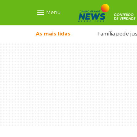
menu
Menu
ia ligada a laboratório ilegal
As mais
lidas
Família pede ju