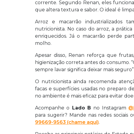
corrente. Segundo Renan, eles funcio
que altera textura e sabor. O ideal é li
Arroz e macarrão industrializados 
nutricionista. No caso do arroz, a práti
enriquecidos. Já o macarrão perde part
molho.
Apesar disso, Renan reforça que fruta
higienização correta antes do consumo. 
sempre lavar significa deixar mais seguro”
O nutricionista ainda recomenda atençã
facas e superfícies usadas no preparo d
no ambiente é mais eficaz para evitar doen
Acompanhe o
Lado B
no Instagram
@l
para sugerir? Mande nas redes sociais 
99669-9563 (chame aqui)
.