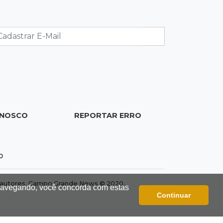
de acesso inédito à Série A2 feminina
18:13
Nacional
Alerta em celulares mobiliza buscas
por bebê
17:58
Registro do céu
Após chuva, despedida do "sextou" é
com pôr do sol que parece fogo
ONOSCO
REPORTAR ERRO
17:45
Em Corumbá
Ex-vereador preso começa briga
0
durante banho de sol e leva socos de
detento
dos autores. Campo Grande News © 2020.
 navegando, você concorda com estas
Continuar