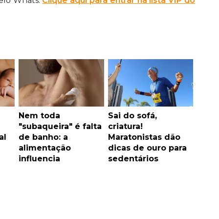
pelo Whats.
Clique aqui para entrar na lista VIP do
Nem toda
Sai do sofá,
"subaqueira" é falta
criatura!
al
de banho: a
Maratonistas dão
alimentação
dicas de ouro para
influencia
sedentários