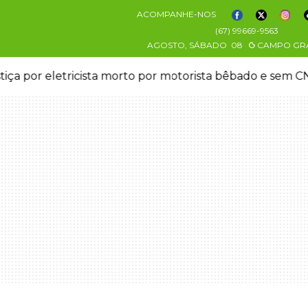
ACOMPANHE-NOS
(67) 99669-9563
AGOSTO, SÁBADO
08
CAMPO GR
stiça por eletricista morto por motorista bêbado e sem 