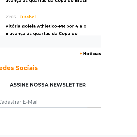
avança às quartas da Copa do Brasil
21:03
Futebol
Vitória goleia Athletico-PR por 4 a 0
e avança às quartas da Copa do
Brasil
+
Notícias
20:44
94º caso
Foragido por roubo morre baleado
edes Sociais
em confronto com policiais militares
ASSINE NOSSA NEWSLETTER
20:25
Sorte
Veja as dezenas de hoje na Mega-
Sena, Quina, Timemania e mais
20:06
Balcão de empregos
Semana termina com 913 vagas de