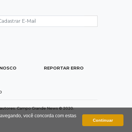
trabalho abertas em 114 funções
19:47
Festival do Sobá
Em visita à Feira Central, Riedel volta
a prometer apoio para revitalização
19:28
Contravenção penal
STF suspende julgamento que pode
definir futuro do jogo do bicho no
ONOSCO
REPORTAR ERRO
País
19:09
Cotação
0
Dólar fecha em queda a R$ 5,10 após
taxa de juros cair para 14%
dos autores. Campo Grande News © 2020.
 navegando, você concorda com estas
18:44
Cidades
Continuar
Taxa de homicídios cai na fronteira,