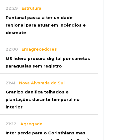
22:29
Estrutura
Pantanal passa a ter unidade
regional para atuar em incêndios e
desmate
22:00
Emagrecedores
MS lidera procura digital por canetas
paraguaias sem registro
21:41
Nova Alvorada do Sul
Granizo danifica telhados e
plantações durante temporal no
interior
21:22
Agregado
Inter perde para o Corinthians mas