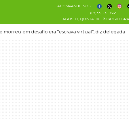
ACOMPANHE-NOS
(67) 99669-9563
AGOSTO, QUINTA
06
CAMPO GR
 morreu em desafio era "escrava virtual", diz delegada