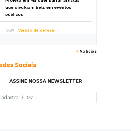
Projeto em MS quer barrar artistas
que divulgam bets em eventos
públicos
15:37
Versão de defesa
Caminhão envolvido em acidente
com 4 mortes quebrou na pista
+
Notícias
15:27
Pagará indenização
edes Sociais
Homem que atacou ex com
motosserra na frente da filha é
ASSINE NOSSA NEWSLETTER
condenado
15:24
Veículos
Rodamos 1.000 km com o Basalt;
veja onde ele mais surpreendeu