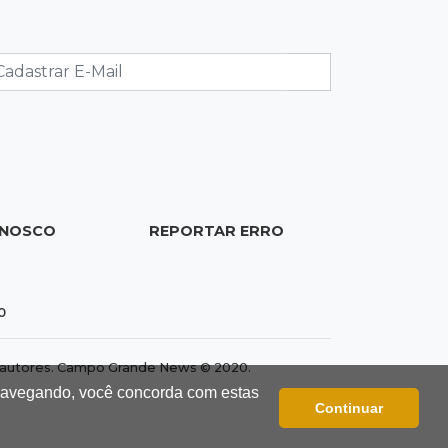
15:14
Luto na arquitetura
Morre aos 58 anos Luis Pedro
Scalise, arquiteto dos projetos fora
do comum
14:55
Categorias de base
Times de Dourados e Campo Grande
vencem 1ª etapa do Festival de
Futebol Sub-11
ONOSCO
REPORTAR ERRO
14:47
"Acrodermo"
Típico de MS, bocaiúva vira
0
cosmético em pesquisa da UFMS
premiada no Paìs
dos autores. Campo Grande News © 2020.
 navegando, você concorda com estas
14:38
Liberadas
Continuar
Justiça suspende punições do MEC a