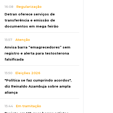
16:08
Regularização
Detran oferece serviços de
transferência e emissão de
documentos em mega feirão
15:57
Atenção
Anvisa barra “emagrecedores” sem
registro e alerta para testosterona
falsificada
15:50
Eleições 2026
"Política se faz cumprindo acordos",
diz Reinaldo Azambuja sobre ampla
aliança
15:44
Em tramitação