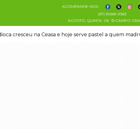
ACOMPANHE-NOS
(67) 99669-9563
AGOSTO, QUINTA
06
CAMPO GR
oca cresceu na Ceasa e hoje serve pastel a quem mad