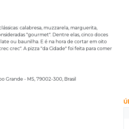
clássicas: calabresa, muzzarela, marguerita,
onsideradas "gourmet". Dentre elas, cinco doces
olate ou baunilha. E é na hora de cortar em oito
rec crec". A pizza "da Cidade" foi feita para comer
po Grande - MS, 79002-300, Brasil
Ú