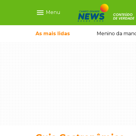
menu
Menu
ntre crianças brasileiras
As mais
lidas
Menino da mandi