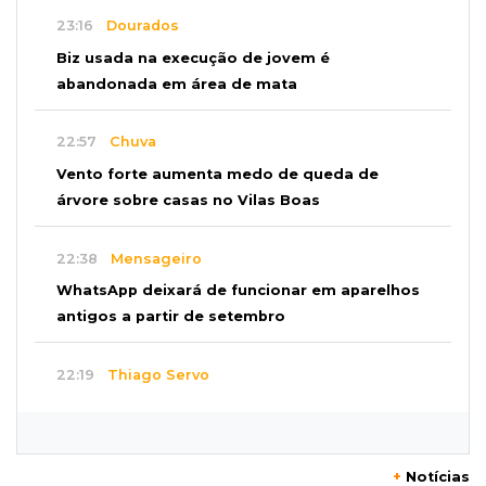
23:16
Dourados
Biz usada na execução de jovem é
abandonada em área de mata
22:57
Chuva
Vento forte aumenta medo de queda de
árvore sobre casas no Vilas Boas
22:38
Mensageiro
WhatsApp deixará de funcionar em aparelhos
antigos a partir de setembro
22:19
Thiago Servo
Sertanejo desiste de ação de R$ 12 milhões
por pagar pensão sem ser pai
+
Notícias