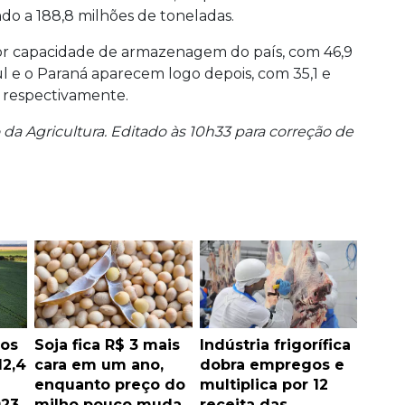
do a 188,8 milhões de toneladas.
or capacidade de armazenagem do país, com 46,9
l e o Paraná aparecem logo depois, com 35,1 e
, respectivamente.
da Agricultura. Editado às 10h33 para correção de
ãos
Soja fica R$ 3 mais
Indústria frigorífica
12,4
cara em um ano,
dobra empregos e
enquanto preço do
multiplica por 12
023
milho pouco muda
receita das