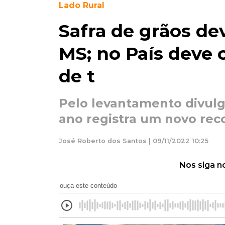
Lado Rural
Safra de grãos de
MS; no País deve 
de t
Pelo levantamento divulg
ano registra um novo rec
José Roberto dos Santos | 09/11/2022 10:25
Nos siga n
ouça este conteúdo