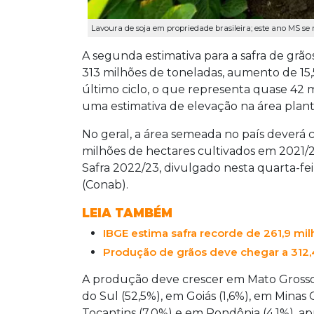
Lavoura de soja em propriedade brasileira; este ano MS se
A segunda estimativa para a safra de gr
313 milhões de toneladas, aumento de 15
último ciclo, o que representa quase 42 m
uma estimativa de elevação na área plant
No geral, a área semeada no país deverá c
milhões de hectares cultivados em 2021/
Safra 2022/23, divulgado nesta quarta-fe
(Conab).
LEIA TAMBÉM
IBGE estima safra recorde de 261,9 m
Produção de grãos deve chegar a 312
A produção deve crescer em Mato Grosso 
do Sul (52,5%), em Goiás (1,6%), em Minas G
Tocantins (7,0%) e em Rondônia (4,1%), a