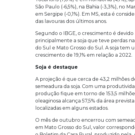
São Paulo (-6,5%), na Bahia (-3,3%), no Mar
em Sergipe (-0,1%). Em MS, esta é consi
das lavouras dos últimos anos.
Segundo o IBGE, o crescimento é devido
principalmente a soja que teve perdas na
do Sul e Mato Grosso do Sul. A soja tem 
crescimento de 19,1% em relação a 2022.
Soja é destaque
A projeção é que cerca de 43,2 milhões d
semeadura da soja. Com uma produtividad
produção fique em torno de 153,5 milhões
oleaginosa alcança 57,5% da área prevista
localizadas em alguns estados.
O mês de outubro encerrou com semeadur
em Mato Grosso do Sul, valor corresponde
o Boletim da Casa Rural, produzido pela 