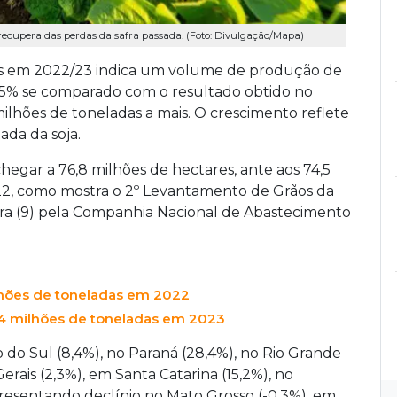
 recupera das perdas da safra passada. (Foto: Divulgação/Mapa)
ãos em 2022/23 indica um volume de produção de
,5% se comparado com o resultado obtido no
ilhões de toneladas a mais. O crescimento reflete
ada da soja.
hegar a 76,8 milhões de hectares, ante aos 74,5
22, como mostra o 2º Levantamento de Grãos da
ira (9) pela Companhia Nacional de Abastecimento
ilhões de toneladas em 2022
,4 milhões de toneladas em 2023
do Sul (8,4%), no Paraná (28,4%), no Rio Grande
erais (2,3%), em Santa Catarina (15,2%), no
presentando declínio no Mato Grosso (-0,3%), em