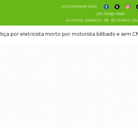
ACOMPANHE-NOS
(67) 99669-9563
AGOSTO, SÁBADO
08
CAMPO GR
stiça por eletricista morto por motorista bêbado e sem 