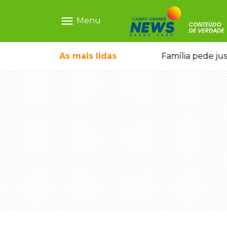
menu
Menu
ia ligada a laboratório ilegal
As mais
lidas
Família pede ju