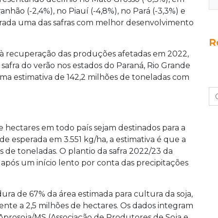
anhão (-2,4%), no Piauí (-4,8%), no Pará (-3,3%) e
derada uma das safras com melhor desenvolvimento
R
 à recuperação das produções afetadas em 2022,
 safra do verão nos estados do Paraná, Rio Grande
uma estimativa de 142,2 milhões de toneladas com
e hectares em todo país sejam destinados para a
e esperada em 3.551 kg/ha, a estimativa é que a
 de toneladas. O plantio da safra 2022/23 da
 após um início lento por conta das precipitações
a de 67% da área estimada para cultura da soja,
nte a 2,5 milhões de hectares. Os dados integram
Aprosoja/MS (Associação de Produtores de Soja e