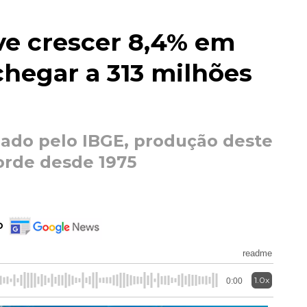
ve crescer 8,4% em
chegar a 313 milhões
ado pelo IBGE, produção deste
orde desde 1975
o
readme
1.0x
0:00