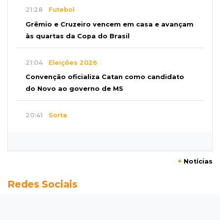
21:28
Futebol
Grêmio e Cruzeiro vencem em casa e avançam
às quartas da Copa do Brasil
21:04
Eleições 2026
Convenção oficializa Catan como candidato
do Novo ao governo de MS
20:41
Sorte
Veja as dezenas de hoje na Dupla Sena,
Lotomania, Super Sete e mais
+
Notícias
20:20
Aviso inusitado
Redes Sociais
Com 11 gatos, morador pede fim do abandono
dos pets em frente de casa