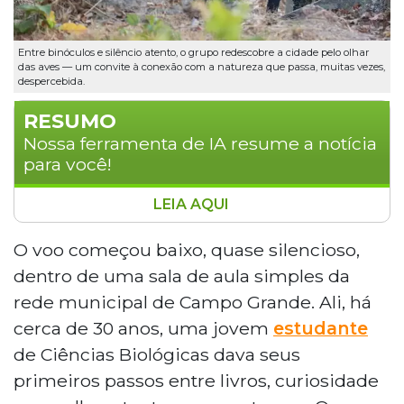
Entre binóculos e silêncio atento, o grupo redescobre a cidade pelo olhar
das aves — um convite à conexão com a natureza que passa, muitas vezes,
despercebida.
RESUMO
Nossa ferramenta de IA resume a notícia
para você!
LEIA AQUI
A professora e pesquisadora Simone
Mamede, que iniciou sua carreira há 30
O voo começou baixo, quase silencioso,
anos em uma escola municipal de
dentro de uma sala de aula simples da
Campo Grande, chega à COP15 com um
rede municipal de Campo Grande. Ali, há
projeto inovador que une ciência cidadã e
cerca de 30 anos, uma jovem
estudante
observação de aves. Sua trajetória
de Ciências Biológicas dava seus
contribuiu para tornar Campo Grande a
Capital da Observação de Aves. O projeto
primeiros passos entre livros, curiosidade
"Pré-COP15: Diálogos e Passarinhadas",