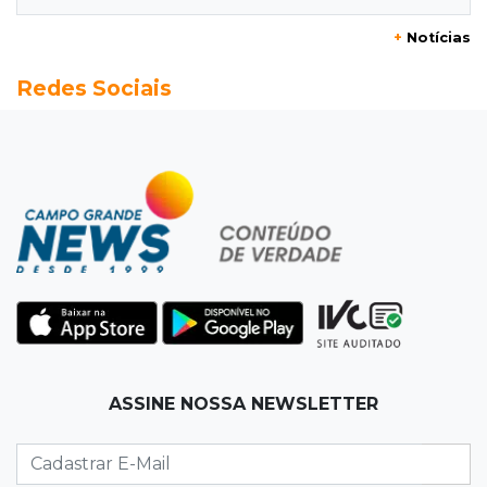
+
Notícias
20:13
Empregos
Redes Sociais
Seleções em MS têm salários de até R$ 8,2 mil;
veja oportunidades
19:50
Jardim Itatiaia
Vigia é amarrado durante roubo de carro e
dois caminhões em pátio
19:35
Bragança Paulista
Corinthians vence Bragantino por 2 a 0 e sobe
para 7º no Brasileirão
19:12
Na Vila Belmiro
ASSINE NOSSA NEWSLETTER
Athletico vence Santos por 2 a 0 e mantém 3º
lugar no Brasileirão