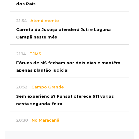
dos Pais
21:34
Atendimento
Carreta da Justiça atenderá Juti e Laguna
Carapã neste mês
21:14
TJMS
Fóruns de MS fecham por dois dias e mantêm
apenas plantão judicial
20:52
Campo Grande
Sem experiência? Funsat oferece 611 vagas
nesta segunda-feira
20:30
No Maracanã
Flamengo vence Vitória por 2 a 0 e encurta
distância para o líder