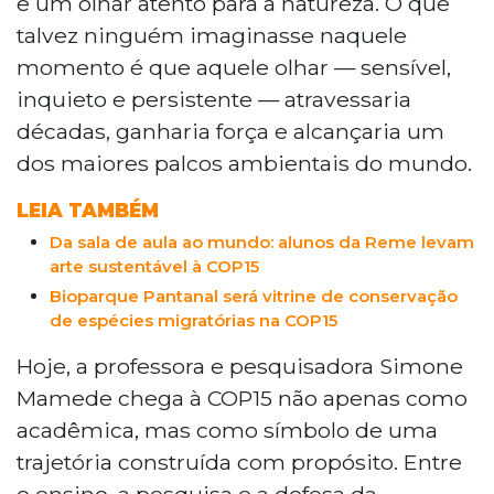
e um olhar atento para a natureza. O que
selecionado para o Espaço Brasil na Blue
talvez ninguém imaginasse naquele
Zone, propõe uma abordagem
momento é que aquele olhar — sensível,
multidisciplinar que conecta Biologia,
inquieto e persistente — atravessaria
Geografia, Direito, Turismo e Educação.
Durante a conferência, serão realizadas
décadas, ganharia força e alcançaria um
atividades práticas de observação de aves
dos maiores palcos ambientais do mundo.
nos dias 24 e 27 de março.
LEIA TAMBÉM
Da sala de aula ao mundo: alunos da Reme levam
arte sustentável à COP15
Bioparque Pantanal será vitrine de conservação
de espécies migratórias na COP15
Hoje, a professora e pesquisadora Simone
Mamede chega à COP15 não apenas como
acadêmica, mas como símbolo de uma
trajetória construída com propósito. Entre
o ensino, a pesquisa e a defesa da