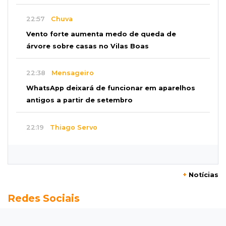
22:57
Chuva
Vento forte aumenta medo de queda de
árvore sobre casas no Vilas Boas
22:38
Mensageiro
WhatsApp deixará de funcionar em aparelhos
antigos a partir de setembro
22:19
Thiago Servo
Sertanejo desiste de ação de R$ 12 milhões
por pagar pensão sem ser pai
+
Notícias
21:50
Balcão de empregos
Redes Sociais
Semana vai começar com 909 novas
oportunidades de trabalho em 114 funções