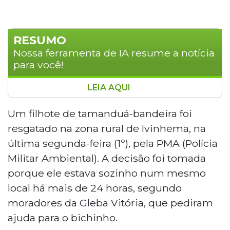
RESUMO
Nossa ferramenta de IA resume a notícia
para você!
LEIA AQUI
Filhote de tamanduá-bandeira foi
resgatado pela Polícia Militar Ambiental
Um filhote de tamanduá-bandeira foi
na zona rural de Ivinhema após ser
resgatado na zona rural de Ivinhema, na
encontrado sozinho por mais de 24 horas.
última segunda-feira (1º), pela PMA (Polícia
O animal foi encaminhado à Green Farm
Militar Ambiental). A decisão foi tomada
CO2 Free, em Naviraí, para reabilitação. A
porque ele estava sozinho num mesmo
espécie é classificada como vulnerável
pelo Ministério do Meio Ambiente.
local há mais de 24 horas, segundo
moradores da Gleba Vitória, que pediram
ajuda para o bichinho.