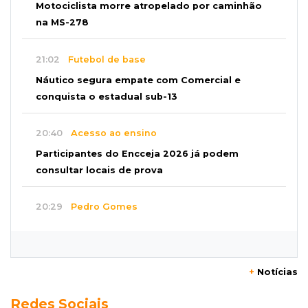
Motociclista morre atropelado por caminhão
na MS-278
21:02
Futebol de base
Náutico segura empate com Comercial e
conquista o estadual sub-13
20:40
Acesso ao ensino
Participantes do Encceja 2026 já podem
consultar locais de prova
20:29
Pedro Gomes
Jovem morre baleado e suspeita envolve
disputa entre facções rivais
+
Notícias
20:01
Futebol feminino
Redes Sociais
Pantanal treina em Goiânia antes de jogo que