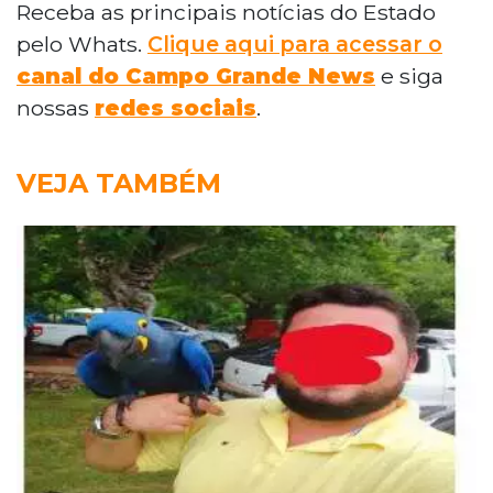
Receba as principais notícias do Estado
pelo Whats.
Clique aqui para acessar o
canal do Campo Grande News
e siga
nossas
redes sociais
.
VEJA TAMBÉM