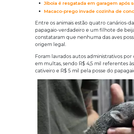
Jiboia é resgatada em garagem após 
Macaco-prego invade cozinha de con
Entre os animais estão quatro canários-da
papagaio-verdadeiro e um filhote de beija-f
constataram que nenhuma das aves possu
origem legal.
Foram lavrados autos administrativos por
em multas, sendo R$ 4,5 mil referentes à
cativeiro e R$ 5 mil pela posse do papaga