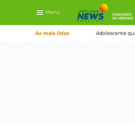
menu
Menu
pode ganhar dia oficial em MS
As mais
lidas
Adolescente que