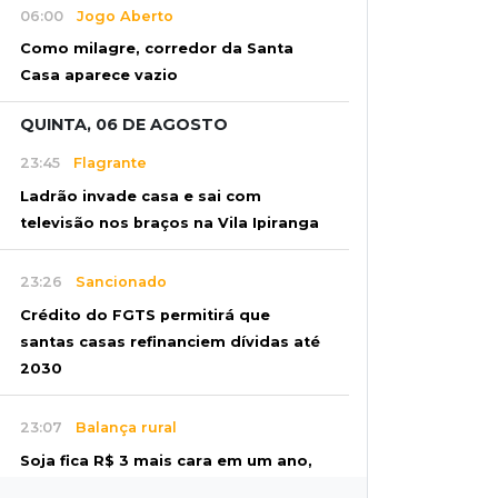
06:00
Jogo Aberto
Como milagre, corredor da Santa
Casa aparece vazio
QUINTA, 06 DE AGOSTO
23:45
Flagrante
Ladrão invade casa e sai com
televisão nos braços na Vila Ipiranga
23:26
Sancionado
Crédito do FGTS permitirá que
santas casas refinanciem dívidas até
2030
23:07
Balança rural
Soja fica R$ 3 mais cara em um ano,
enquanto preço do milho pouco