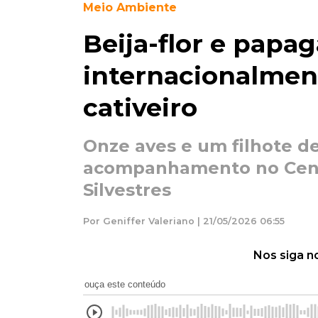
Meio Ambiente
Beija-flor e papa
internacionalmen
cativeiro
Onze aves e um filhote 
acompanhamento no Cent
Silvestres
Por Geniffer Valeriano | 21/05/2026 06:55
Nos siga n
ouça este conteúdo