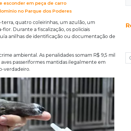
se esconder em peça de carro
domínio no Parque dos Poderes
-terra, quatro coleirinhas, um azulão, um
R
lor. Durante a fiscalização, os policiais
ía anilhas de identificação ou documentação de
 crime ambiental. As penalidades somam R$ 9,5 mil
s aves passeriformes mantidas ilegalmente em
io-verdadeiro.