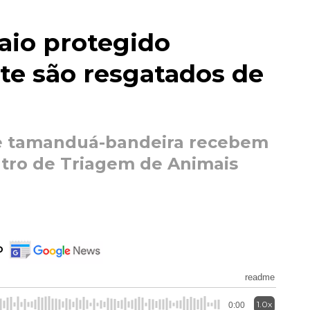
gaio protegido
te são resgatados de
de tamanduá-bandeira recebem
ro de Triagem de Animais
o
readme
1.0x
0:00