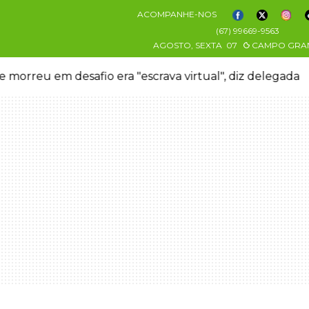
ACOMPANHE-NOS
(67) 99669-9563
AGOSTO, SEXTA
07
CAMPO GRA
 morreu em desafio era "escrava virtual", diz delegada