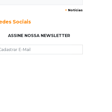
muda
+
Notícias
22:48
Concurso 3.041
edes Sociais
Sortudo de MS leva R$ 52 mil ao
apostar R$ 5 na Mega-Sena
ASSINE NOSSA NEWSLETTER
22:29
Estrutura
Pantanal passa a ter unidade
regional para atuar em incêndios e
desmate
22:00
Emagrecedores
MS lidera procura digital por canetas
paraguaias sem registro
21:41
Nova Alvorada do Sul
Granizo danifica telhados e