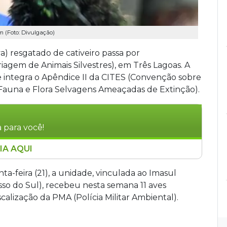
m (Foto: Divulgação)
) resgatado de cativeiro passa por
gem de Animais Silvestres), em Três Lagoas. A
 integra o Apêndice II da CITES (Convenção sobre
 Fauna e Flora Selvagens Ameaçadas de Extinção).
 para você!
IA AQUI
res de Três Lagoas recebeu 11 aves silvestres
ntal, entre elas um papagaio-verdadeiro
-feira (21), a unidade, vinculada ao Imasul
m R$ 9,5 mil. Um filhote de tamanduá-bandeira
so do Sul), recebeu nesta semana 11 aves
ra Campo Grande para reabilitação
calização da PMA (Polícia Militar Ambiental).