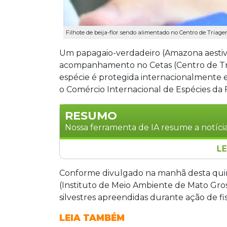
Filhote de beija-flor sendo alimentado no Centro de Triage
Um papagaio-verdadeiro (Amazona aestiva
acompanhamento no Cetas (Centro de Tria
espécie é protegida internacionalmente e
o Comércio Internacional de Espécies da
RESUMO
Nossa ferramenta de IA resume a notícia
LE
O Centro de Triagem de Animais Silvest
apreendidas pela Polícia Militar Ambie
Conforme divulgado na manhã desta quinta
protegido pela CITES. As multas soma
(Instituto de Meio Ambiente de Mato Gros
também foi resgatado e transferido pa
silvestres apreendidas durante ação de fis
especializada.
LEIA TAMBÉM