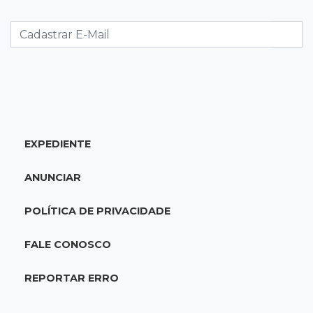
Semana termina com 913 vagas de trabalho
abertas em 114 funções
19:47
Festival do Sobá
Em visita à Feira Central, Riedel volta a
prometer apoio para revitalização
EXPEDIENTE
19:28
Contravenção penal
STF suspende julgamento que pode definir
ANUNCIAR
futuro do jogo do bicho no País
POLÍTICA DE PRIVACIDADE
19:09
Cotação
Dólar fecha em queda a R$ 5,10 após taxa de
FALE CONOSCO
juros cair para 14%
REPORTAR ERRO
18:44
Cidades