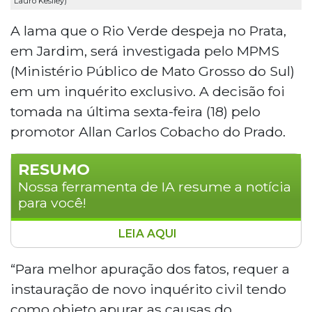
Lauro Keslley)
A lama que o Rio Verde despeja no Prata,
em Jardim, será investigada pelo MPMS
(Ministério Público de Mato Grosso do Sul)
em um inquérito exclusivo. A decisão foi
tomada na última sexta-feira (18) pelo
promotor Allan Carlos Cobacho do Prado.
RESUMO
Nossa ferramenta de IA resume a notícia
para você!
LEIA AQUI
O Ministério Público de Mato Grosso do
Sul (MPMS) instaurou um inquérito para
“Para melhor apuração dos fatos, requer a
investigar a contaminação do Rio da
instauração de novo inquérito civil tendo
Prata, que está sendo afetado pela lama
como objeto apurar as causas do