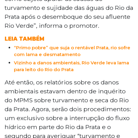
do Rio Verde, em Jardim. O promotor
turvamento e sujidade das águas do Rio da
Allan Carlos Cobacho do Prado solicitou a
Prata após o desemboque do seu afluente
apuração das causas do turvamento das
águas do Prata, que é um destino
Rio Verde”, informa o promotor.
turístico famoso por suas águas
LEIA TAMBÉM
cristalinas. O Rio Verde enfrenta
problemas graves de desmatamento e
“Primo pobre” que suja o rentável Prata, rio sofre
assoreamento, impactando diretamente
com lama e desmatamento
o ecossistema local e contribuindo para a
Vizinho a danos ambientais, Rio Verde leva lama
degradação do Rio Miranda. A situação é
para leito do Rio do Prata
considerada crítica, e ações emergenciais
Até então, os relatórios sobre os danos
são necessárias para mitigar os danos
ambientais estavam dentro de inquérito
ambientais na região.
do MPMS sobre turvamento e seca do Rio
da Prata. Agora, serão dois procedimentos:
um exclusivo sobre a interrupção do fluxo
hídrico em parte do Rio da Prata e o
segundo para averiguar “turvamento e