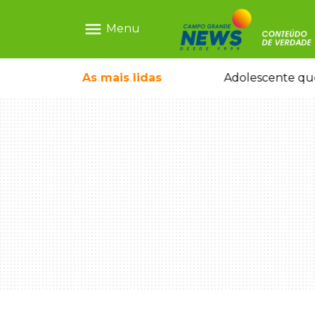
menu
Menu
pode ganhar dia oficial em MS
As mais
lidas
Adolescente que