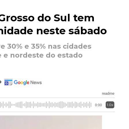
Grosso do Sul tem
umidade neste sábado
re 30% e 35% nas cidades
e e nordeste do estado
o
readme
1.0x
0:00