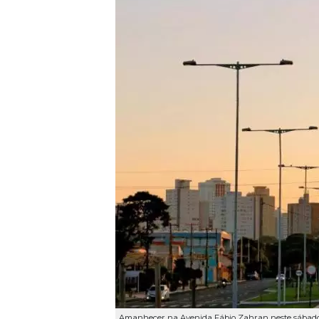
Amanhecer na Avenida Fábio Zahran neste sábad