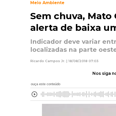
Meio Ambiente
Sem chuva, Mato 
alerta de baixa 
Indicador deve variar ent
localizadas na parte oest
Ricardo Campos Jr. | 18/08/2018 07:03
Nos siga n
ouça este conteúdo