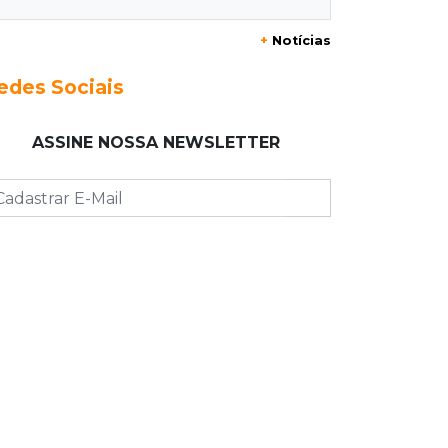
CNH
+
Notícias
17:01
Transferidos
edes Sociais
Mandantes de mortes em guerra de
facções vão para presídio federal
ASSINE NOSSA NEWSLETTER
17:00
Vila Sobrinho
Uno capota e Gol invade terreno em
acidente próximo à Praça do Papa
16:52
De estimação
Pet shop é recorrente na venda de
cães "fake" e até de animais doentes
16:47
Adoção especial
Cachorrinho que perdeu um olho
espera por novo lar no CCZ