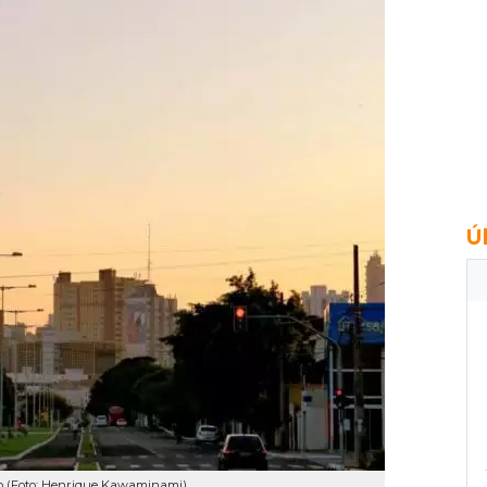
Ú
o (Foto: Henrique Kawaminami)