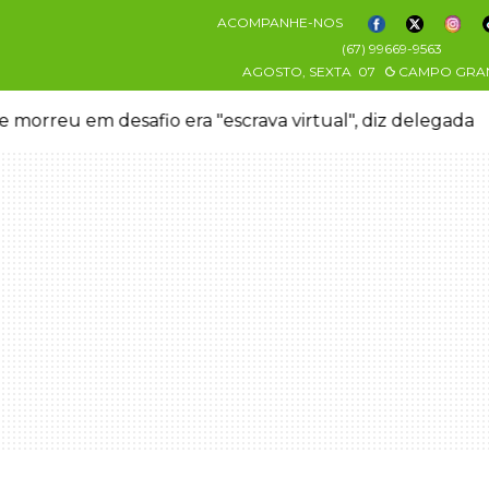
ACOMPANHE-NOS
(67) 99669-9563
AGOSTO, SEXTA
07
CAMPO GRA
 morreu em desafio era "escrava virtual", diz delegada