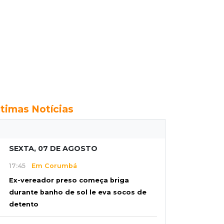
ltimas Notícias
SEXTA, 07 DE AGOSTO
17:45
Em Corumbá
Ex-vereador preso começa briga
durante banho de sol le eva socos de
detento