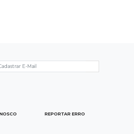
15:53
Feriadão
Justiça suspende expediente por
dois dias e só volta na próxima
quarta
15:45
Vídeo
Jovem é baleado por atiradores na
loja do pai e morre a caminho do
hospital
15:35
Crime no Coophavila II
Acusado de matar ex da esposa a
facadas alega legítima defesa e é
ONOSCO
REPORTAR ERRO
absolvido
15:28
Curso de Linguagens