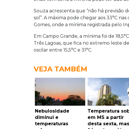
Souza acrescenta que “não há previsão 
sol”. A máxima pode chegar aos 33°C nas
Gomes, onde a mínima registrada pelo Inpe
Em Campo Grande, a mínima foi de 18,5°C 
Três Lagoas, que fica no extremo leste 
oscilar entre 15,5°C e 31°C.
VEJA TAMBÉM
Nebulosidade
Temperatura so
diminui e
em MS a partir
temperaturas
desta sexta, ma