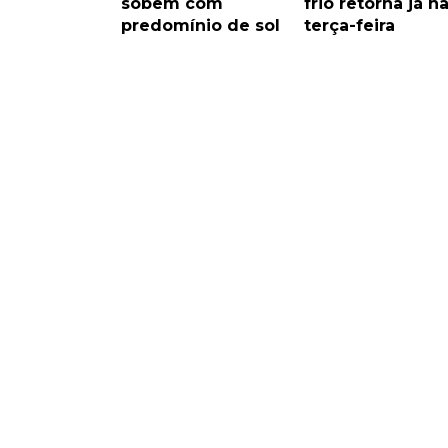
sobem com
frio retorna já n
predomínio de sol
terça-feira