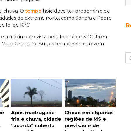
de chuva. O
tempo
hoje deve ter predomínio de
 cidades do extremo norte, como Sonora e Pedro
R
 foi de 16°C.
e a máxima prevista pelo Inpe é de 31°C. Já em
de Mato Grosso do Sul, os termômetros devem
be
Após madrugada
Chove em algumas
fria e chuva, cidade
regiões de MS e
s
“acorda” coberta
previsão é de