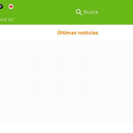
search
Busca
NDE
20º
Últimas notícias