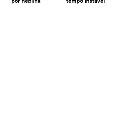
a
por neblina
tempo instável