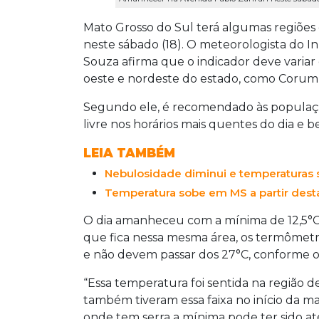
Mato Grosso do Sul terá algumas regiões 
neste sábado (18). O meteorologista do Inp
Souza afirma que o indicador deve variar
oeste e nordeste do estado, como Corum
Segundo ele, é recomendado às populaçõe
livre nos horários mais quentes do dia e
LEIA TAMBÉM
Nebulosidade diminui e temperaturas
Temperatura sobe em MS a partir desta s
O dia amanheceu com a mínima de 12,5°C 
que fica nessa mesma área, os termômetr
e não devem passar dos 27°C, conforme o
“Essa temperatura foi sentida na região d
também tiveram essa faixa no início da ma
onde tem serra a mínima pode ter sido at