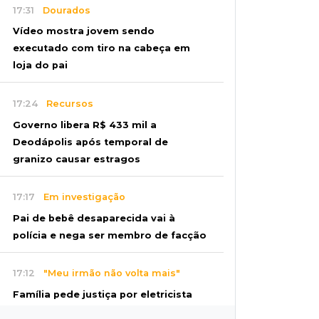
17:31
Dourados
Vídeo mostra jovem sendo
executado com tiro na cabeça em
loja do pai
17:24
Recursos
Governo libera R$ 433 mil a
Deodápolis após temporal de
granizo causar estragos
17:17
Em investigação
Pai de bebê desaparecida vai à
polícia e nega ser membro de facção
17:12
"Meu irmão não volta mais"
Família pede justiça por eletricista
morto por motorista bêbado e sem