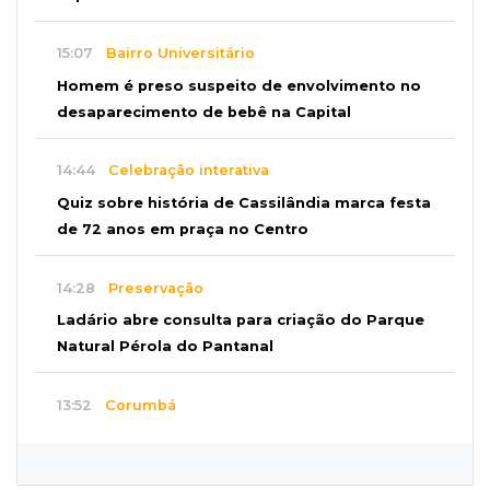
15:07
Bairro Universitário
Homem é preso suspeito de envolvimento no
desaparecimento de bebê na Capital
14:44
Celebração interativa
Quiz sobre história de Cassilândia marca festa
de 72 anos em praça no Centro
14:28
Preservação
Ladário abre consulta para criação do Parque
Natural Pérola do Pantanal
13:52
Corumbá
Pantaneiro que salvou fazenda com diques
vira personagem de livro