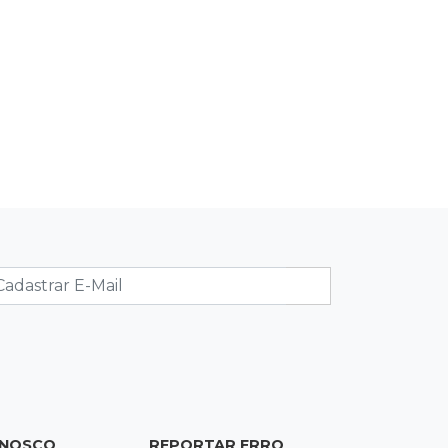
Granizo danifica telhados e
plantações durante temporal no
interior
21:22
Agregado
Inter perde para o Corinthians mas
avança às quartas da Copa do Brasil
21:03
Futebol
Vitória goleia Athletico-PR por 4 a 0
e avança às quartas da Copa do
Brasil
20:44
94º caso
Foragido por roubo morre baleado
em confronto com policiais militares
ONOSCO
REPORTAR ERRO