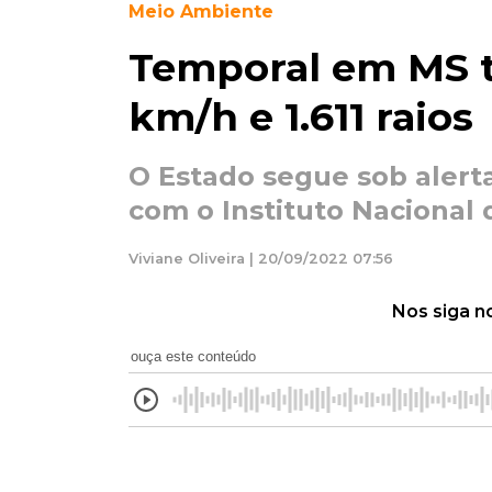
Meio Ambiente
Temporal em MS t
km/h e 1.611 raios
O Estado segue sob alert
com o Instituto Nacional
Viviane Oliveira | 20/09/2022 07:56
Nos siga n
ouça este conteúdo