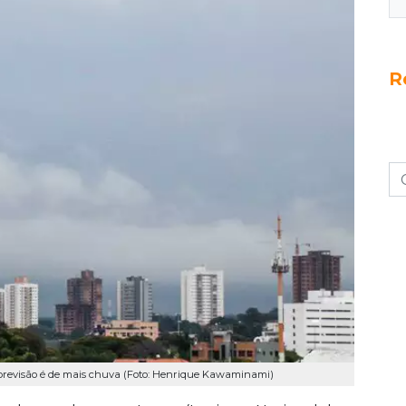
R
evisão é de mais chuva (Foto: Henrique Kawaminami)