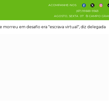
ACOMPANHE-NOS
(67) 99669-9563
AGOSTO, SEXTA
07
CAMPO GRA
 morreu em desafio era "escrava virtual", diz delegada