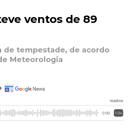
eve ventos de 89
a de tempestade, de acordo
 de Meteorologia
o
readme
1.0x
0:00