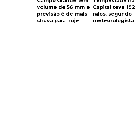
Campo Grande tem
Tempestade na
volume de 56 mm e
Capital teve 192
previsão é de mais
raios, segundo
chuva para hoje
meteorologista