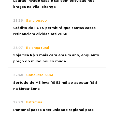
Ladrão invade casa e sai com televisão nos
braços na Vila Ipiranga
23:26
Sancionado
Crédito do FGTS permitirá que santas casas
refinanciem dívidas até 2030
23:07
Balança rural
Soja fica R$ 3 mais cara em um ano, enquanto
preço do milho pouco muda
22:48
Concurso 3.041
Sortudo de MS leva R$ 52 mil ao apostar R$ 5
na Mega-Sena
22:29
Estrutura
Pantanal passa a ter unidade regional para