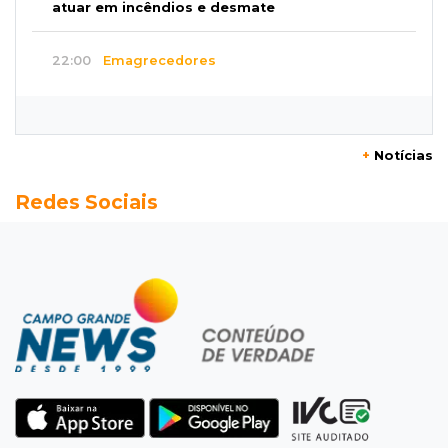
atuar em incêndios e desmate
22:00
Emagrecedores
MS lidera procura digital por canetas
paraguaias sem registro
+
Notícias
21:41
Nova Alvorada do Sul
Redes Sociais
Granizo danifica telhados e plantações
durante temporal no interior
21:22
Agregado
Inter perde para o Corinthians mas avança às
quartas da Copa do Brasil
21:03
Futebol
Vitória goleia Athletico-PR por 4 a 0 e avança
às quartas da Copa do Brasil