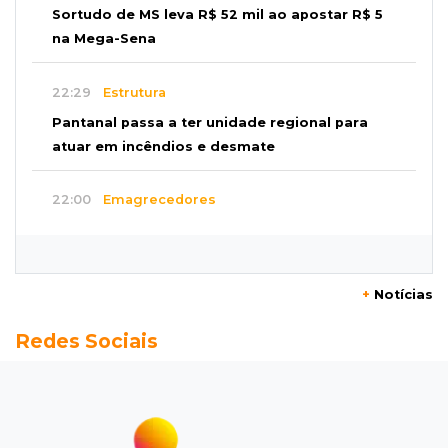
Sortudo de MS leva R$ 52 mil ao apostar R$ 5
na Mega-Sena
22:29
Estrutura
Pantanal passa a ter unidade regional para
atuar em incêndios e desmate
22:00
Emagrecedores
MS lidera procura digital por canetas
paraguaias sem registro
+
Notícias
21:41
Nova Alvorada do Sul
Redes Sociais
Granizo danifica telhados e plantações
durante temporal no interior
21:22
Agregado
Inter perde para o Corinthians mas avança às