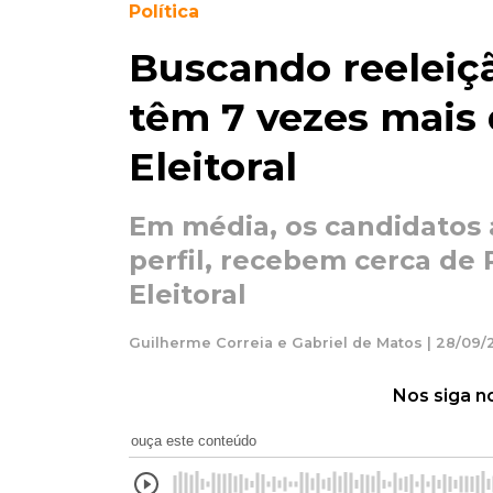
Política
Buscando reeleiç
têm 7 vezes mais
Eleitoral
Em média, os candidatos 
perfil, recebem cerca de 
Eleitoral
Guilherme Correia e Gabriel de Matos | 28/09/2
Nos siga n
ouça este conteúdo