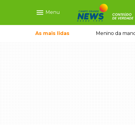
menu
Menu
olescente antes de induzi-la à morte
As mais
lidas
Menino da mandi