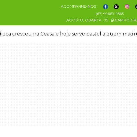
ACOMPANHE-NOS
(67) 99669-9563
AGOSTO, QUARTA
05
CAMPO GR
oca cresceu na Ceasa e hoje serve pastel a quem mad