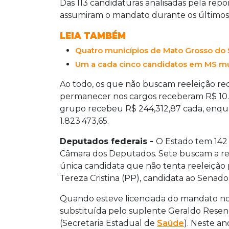
Das 113 candidaturas analisadas pela repo
assumiram o mandato durante os últimos
LEIA TAMBÉM
Quatro municípios de Mato Grosso do S
Um a cada cinco candidatos em MS mu
Ao todo, os que não buscam reeleição re
permanecer nos cargos receberam R$ 10.9
grupo recebeu R$ 244,312,87 cada, enqu
1.823.473,65.
Deputados federais -
O Estado tem 142 
Câmara dos Deputados. Sete buscam a ree
única candidata que não tenta reeleição p
Tereza Cristina (PP), candidata ao Senado
Quando esteve licenciada do mandato no C
substituída pelo suplente Geraldo Rese
(Secretaria Estadual de
Saúde
). Neste an