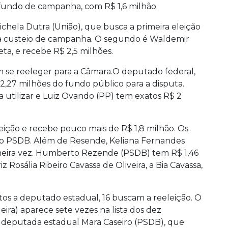
 fundo de campanha, com R$ 1,6 milhão.
ichela Dutra (União), que busca a primeira eleição
ara custeio de campanha. O segundo é Waldemir
ta, e recebe R$ 2,5 milhões.
m se reeleger para a Câmara.O deputado federal,
27 milhões do fundo público para a disputa.
a utilizar e Luiz Ovando (PP) tem exatos R$ 2
ição e recebe pouco mais de R$ 1,8 milhão. Os
 do PSDB. Além de Resende, Keliana Fernandes
imeira vez. Humberto Rezende (PSDB) tem R$ 1,46
z Rosália Ribeiro Cavassa de Oliveira, a Bia Cavassa,
os a deputado estadual, 16 buscam a reeleição. O
eira) aparece sete vezes na lista dos dez
 deputada estadual Mara Caseiro (PSDB), que