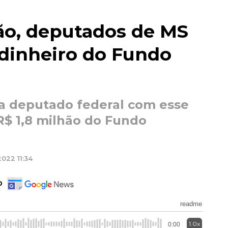
ão, deputados de MS
 dinheiro do Fundo
a deputado federal com esse
R$ 1,8 milhão do Fundo
022 11:34
o
readme
1.0x
0:00