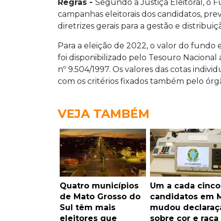
Regras -
Segundo a Justiça Eleitoral, o 
campanhas eleitorais dos candidatos, previs
diretrizes gerais para a gestão e distrib
Para a eleição de 2022, o valor do fundo 
foi disponibilizado pelo Tesouro Nacional
nº 9.504/1997. Os valores das cotas indiv
com os critérios fixados também pelo órgã
VEJA TAMBÉM
Quatro municípios
Um a cada cinco
de Mato Grosso do
candidatos em 
Sul têm mais
mudou declaraç
eleitores que
sobre cor e raça