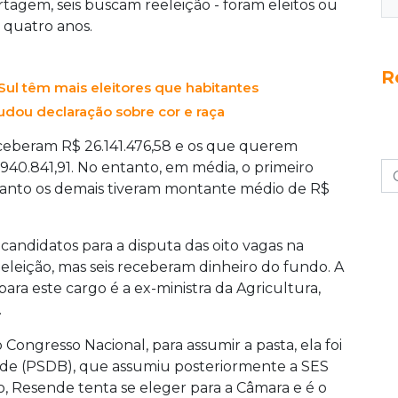
rtagem, seis buscam reeleição - foram eleitos ou
 quatro anos.
R
ul têm mais eleitores que habitantes
dou declaração sobre cor e raça
ceberam R$ 26.141.476,58 e os que querem
40.841,91. No entanto, em média, o primeiro
anto os demais tiveram montante médio de R$
candidatos para a disputa das oito vagas na
leição, mas seis receberam dinheiro do fundo. A
ara este cargo é a ex-ministra da Agricultura,
.
ongresso Nacional, para assumir a pasta, ela foi
nde (PSDB), que assumiu posteriormente a SES
o, Resende tenta se eleger para a Câmara e é o