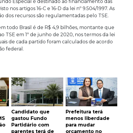
Fundo Especial é destinado ao financiamento das
to nos artigos 16-C e 16-D da lei nº 9.504/1997. As
uição dos recursos são regulamentadas pelo TSE.
em todo Brasil é de R$ 4,9 bilhões, montante que
 ao TSE em 1º de junho de 2020, nos termos da lei
iduais de cada partido foram calculados de acordo
o federal.
Candidato que
Prefeitura terá
MS
gastou Fundo
menos liberdade
ão
Partidário com
para mudar
parentes terá de
orçamento no