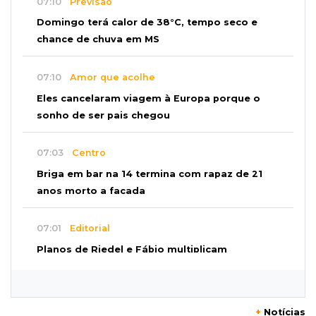
07:10
Previsão
Domingo terá calor de 38°C, tempo seco e
chance de chuva em MS
07:10
Amor que acolhe
Eles cancelaram viagem à Europa porque o
sonho de ser pais chegou
07:03
Centro
Briga em bar na 14 termina com rapaz de 21
anos morto a facada
07:01
Editorial
Planos de Riedel e Fábio multiplicam
promessas, mas deixam a conta para depois
07:00
Agendão
+
Notícias