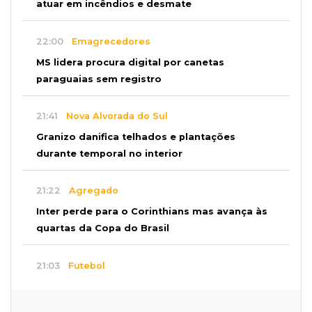
atuar em incêndios e desmate
22:00
Emagrecedores
MS lidera procura digital por canetas
paraguaias sem registro
21:41
Nova Alvorada do Sul
Granizo danifica telhados e plantações
durante temporal no interior
21:22
Agregado
Inter perde para o Corinthians mas avança às
quartas da Copa do Brasil
21:03
Futebol
Vitória goleia Athletico-PR por 4 a 0 e avança
às quartas da Copa do Brasil