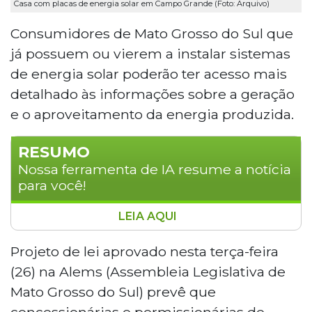
Casa com placas de energia solar em Campo Grande (Foto: Arquivo)
Consumidores de Mato Grosso do Sul que
já possuem ou vierem a instalar sistemas
de energia solar poderão ter acesso mais
detalhado às informações sobre a geração
e o aproveitamento da energia produzida.
RESUMO
Nossa ferramenta de IA resume a notícia
para você!
LEIA AQUI
A Assembleia Legislativa de Mato Grosso
do Sul aprovaram um projeto de lei que
Projeto de lei aprovado nesta terça-feira
obriga concessionárias de energia elétrica
(26) na Alems (Assembleia Legislativa de
a detalhar nas faturas informações sobre
Mato Grosso do Sul) prevê que
geração solar, como energia injetada na
concessionárias e permissionárias de