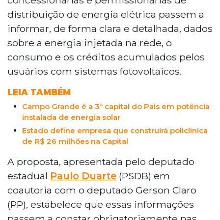
rede, consumo e créditos acumulados. A
distribuição de energia elétrica passem a
proposta dos deputados Paulo Duarte e
Gerson Claro prevê multas de R$ 10,7 mil
informar, de forma clara e detalhada, dados
a R$ 161,1 milhões para empresas que
sobre a energia injetada na rede, o
descumprirem a norma.
consumo e os créditos acumulados pelos
usuários com sistemas fotovoltaicos.
LEIA TAMBÉM
Campo Grande é a 3ª capital do País em potência
instalada de energia solar
Estado define empresa que construirá policlínica
de R$ 26 milhões na Capital
A proposta, apresentada pelo deputado
estadual
Paulo Duarte
(PSDB) em
coautoria com o deputado Gerson Claro
(PP), estabelece que essas informações
passem a constar obrigatoriamente nas