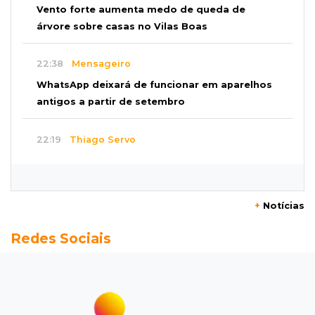
Vento forte aumenta medo de queda de
árvore sobre casas no Vilas Boas
22:38
Mensageiro
WhatsApp deixará de funcionar em aparelhos
antigos a partir de setembro
22:19
Thiago Servo
Sertanejo desiste de ação de R$ 12 milhões
por pagar pensão sem ser pai
+
Notícias
21:50
Balcão de empregos
Redes Sociais
Semana vai começar com 909 novas
oportunidades de trabalho em 114 funções
21:31
Flagrante
Motorista atinge carro parado, perde