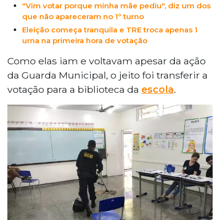
"Vim votar porque minha mãe pediu", diz um dos
que não apareceram no 1º turno
Eleição começa tranquila e TRE troca apenas 1
urna na primeira hora de votação
Como elas iam e voltavam apesar da ação
da Guarda Municipal, o jeito foi transferir a
votação para a biblioteca da
escola
.