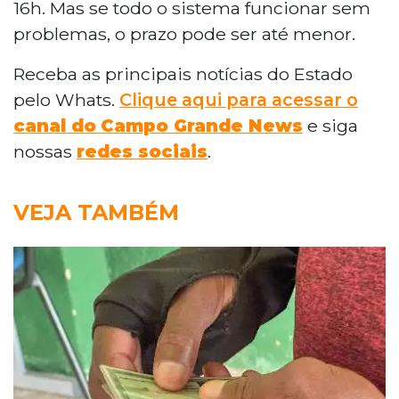
16h. Mas se todo o sistema funcionar sem
problemas, o prazo pode ser até menor.
Receba as principais notícias do Estado
pelo Whats.
Clique aqui para acessar o
canal do
Campo Grande News
e siga
nossas
redes sociais
.
VEJA TAMBÉM