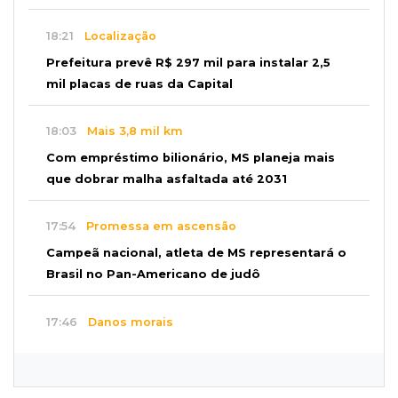
18:21
Localização
Prefeitura prevê R$ 297 mil para instalar 2,5
mil placas de ruas da Capital
18:03
Mais 3,8 mil km
Com empréstimo bilionário, MS planeja mais
que dobrar malha asfaltada até 2031
17:54
Promessa em ascensão
Campeã nacional, atleta de MS representará o
Brasil no Pan-Americano de judô
17:46
Danos morais
Grávida acha barata em hambúrguer e
restaurante terá de pagar R$ 6 mil