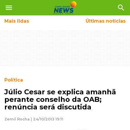
menu
search
Mais
lidas
Últimas notícias
Política
Júlio Cesar se explica amanhã
perante conselho da OAB;
renúncia será discutida
Zemil Rocha | 24/10/2013 19:11