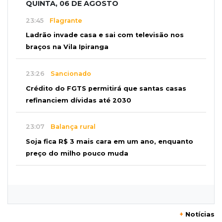
QUINTA, 06 DE AGOSTO
23:45
Flagrante
Ladrão invade casa e sai com televisão nos
braços na Vila Ipiranga
23:26
Sancionado
Crédito do FGTS permitirá que santas casas
refinanciem dívidas até 2030
23:07
Balança rural
Soja fica R$ 3 mais cara em um ano, enquanto
preço do milho pouco muda
22:48
Concurso 3.041
Sortudo de MS leva R$ 52 mil ao apostar R$ 5
na Mega-Sena
+
Notícias