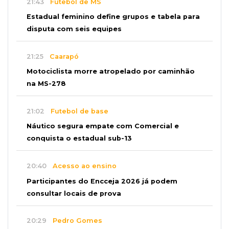
21:43
Futebol de MS
Estadual feminino define grupos e tabela para
disputa com seis equipes
21:25
Caarapó
Motociclista morre atropelado por caminhão
na MS-278
21:02
Futebol de base
Náutico segura empate com Comercial e
conquista o estadual sub-13
20:40
Acesso ao ensino
Participantes do Encceja 2026 já podem
consultar locais de prova
20:29
Pedro Gomes