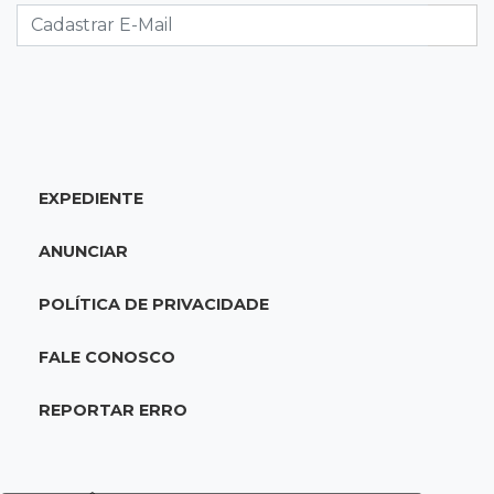
acidente com F-1000 na Av. Heráclito
18:46
Futsal de base
Rodada de estreia da Copa Pelezinho soma 35
gols em quatro jogos
EXPEDIENTE
18:28
Concurso 3.042
Mega-Sena sorteia neste domingo prêmio
ANUNCIAR
acumulado em R$ 165 milhões
POLÍTICA DE PRIVACIDADE
18:05
Energia renovável
Produção de biodiesel cresce 32% em MS e
FALE CONOSCO
supera 31 milhões de litros
REPORTAR ERRO
17:44
100º caso
Suspeito de roubo morre ao reagir à
abordagem policial no Noroeste