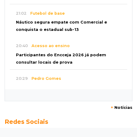
21:02
Futebol de base
Náutico segura empate com Comercial e
conquista o estadual sub-13
20:40
Acesso ao ensino
Participantes do Encceja 2026 já podem
consultar locais de prova
20:29
Pedro Gomes
Jovem morre baleado e suspeita envolve
disputa entre facções rivais
+
Notícias
20:01
Futebol feminino
Redes Sociais
Pantanal treina em Goiânia antes de jogo que
vale acesso inédito à Série A2