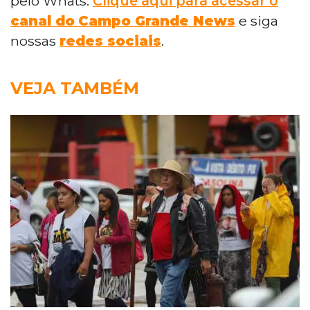
pelo Whats.
Clique aqui para acessar o
canal do
Campo Grande News
e siga
nossas
redes sociais
.
VEJA TAMBÉM