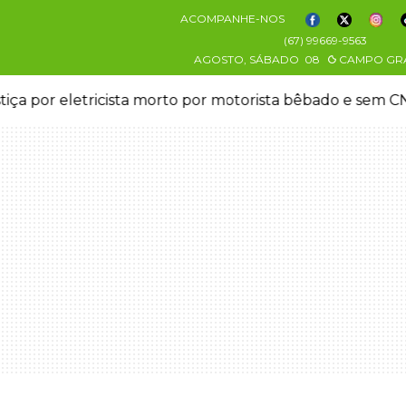
ACOMPANHE-NOS
(67) 99669-9563
AGOSTO, SÁBADO
08
CAMPO GR
stiça por eletricista morto por motorista bêbado e sem 