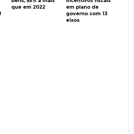
bens, 55% a mais
incentivos fiscais
que em 2022
em plano de
J
governo com 13
eixos