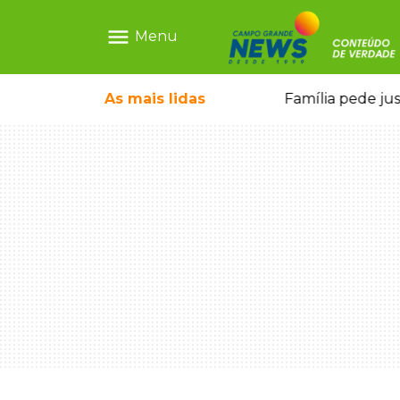
menu
Menu
o pai e morre a caminho do hospital
As mais
lidas
Família pede ju