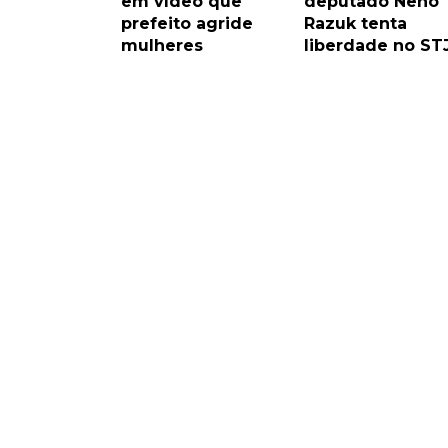
em vídeo que
deputado Neno
prefeito agride
Razuk tenta
mulheres
liberdade no ST