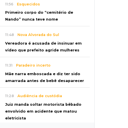
11:56
Esquecidos
Primeiro corpo do “cemitério de
Nando” nunca teve nome
11:48
Nova Alvorada do Sul
Vereadora é acusada de insinuar em
vídeo que prefeito agride mulheres
11:31
Paradeiro incerto
Mãe narra emboscada e diz ter sido
amarrada antes de bebê desaparecer
11:28
Audiência de custódia
Juiz manda soltar motorista bêbado
envolvido em acidente que matou
eletricista